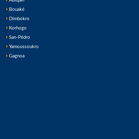
Abidjan
Bouaké
Dimbokro
Korhogo
San-Pédro
Yamoussoukro
Gagnoa