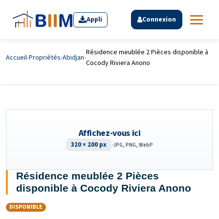
Appli
Connexion
Résidence meublée 2 Pièces disponible à
Accueil
›
Propriétés
›
Abidjan
›
Cocody Riviera Anono
Affichez-vous ici
320 × 200 px
·
JPG, PNG, WebP
Résidence meublée 2 Pièces
disponible à Cocody Riviera Anono
DISPONIBLE