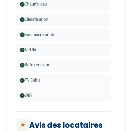
Chauffe-eau
✓
Climatisation
✓
Four micro onde
✓
Netflix
✓
Réfrigérateur
✓
TV Cable
✓
WiFi
✓
Avis des locataires
★