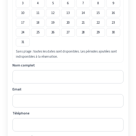
3
4
5
6
7
8
9
10
11
12
13
14
15
16
17
18
19
20
21
22
23
24
25
26
27
28
29
30
31
Sans plage : toutes les dates sont disponibles. Les périodes ajoutées sont
indisponibles à la réservation.
Nom complet
Email
Téléphone