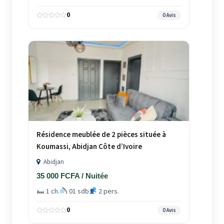
0
0 Avis
Résidence meublée de 2 pièces située à
Koumassi, Abidjan Côte d’Ivoire
Abidjan
35 000 FCFA / Nuitée
1 ch.
01 sdb
2 pers.
0
0 Avis