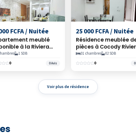
000 FCFA / Nuitée
25 000 FCFA / Nuitée
partement meublé
Résidence meublée de
ponible à la Riviera
pièces à Cocody Rivie
a, Abidjan, Côte
palmeraie
chambres
1 SDB
01 chambres
02 SDB
voire
0
0
0 Avis
0
Voir plus de résidence
res