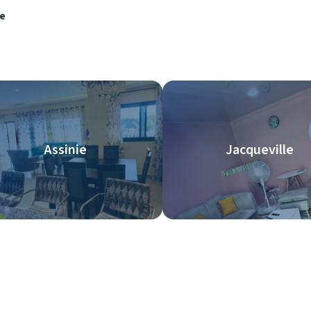
re
Assinie
Jacqueville