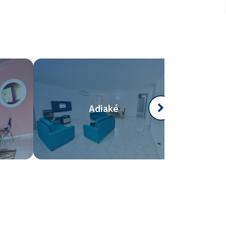
Adiaké