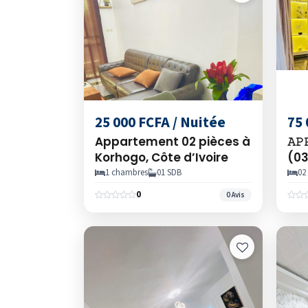
25 000 FCFA / Nuitée
75 
Appartement 02 pièces à
𝙰𝙿
Korhogo, Côte d’Ivoire
(03
Riv
1 chambres
01 SDB
02
0
0 Avis