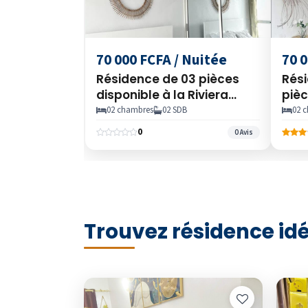
70 000 FCFA / Nuitée
70 0
Résidence de 03 pièces
Rés
disponible à la Riviera
pièc
palmeraie, Abidjan, Côte
rivi
02 chambres
02 SDB
02 
d’Ivoire
d’Iv
0
0 Avis
Trouvez résidence idé