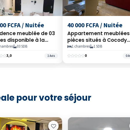
00 FCFA / Nuitée
40 000 FCFA / Nuitée
idence meublée de 03
Appartement meublées
es disponible à la
pièces situés à Cocody
era 3, Abidjan, Côte-
Angré carrefour 2
chambres
03 SDB
1 chambres
1 SDB
oire
plateaux vallon Carrefo
3,0
0
1 Avis
0 A
Opéra ,Abidjan
Côted’Ivoire
ale pour votre séjour