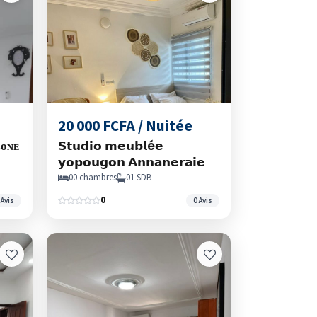
20 000 FCFA / Nuitée
ᴢᴏɴᴇ
𝗦𝘁𝘂𝗱𝗶𝗼 𝗺𝗲𝘂𝗯𝗹é𝗲
𝘆𝗼𝗽𝗼𝘂𝗴𝗼𝗻 𝗔𝗻𝗻𝗮𝗻𝗲𝗿𝗮𝗶𝗲
00 chambres
01 SDB
0
 Avis
0 Avis