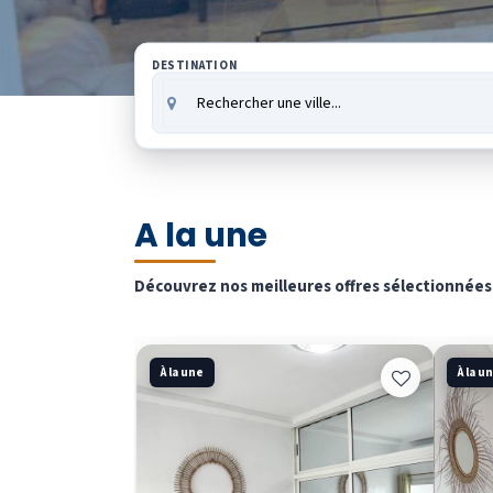
DESTINATION
A la une
Découvrez nos meilleures offres sélectionnée
À la une
À la u