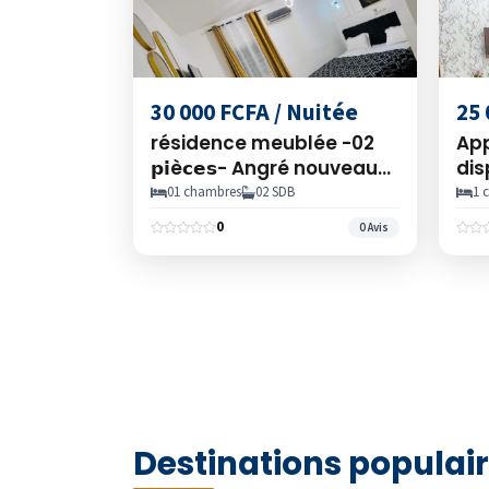
30 000 FCFA / Nuitée
25 
résidence meublée -02
Ap
𝗽𝗶è𝗰𝗲𝘀- Angré nouveau
dis
chu
Fay
01 chambres
02 SDB
1 
d’i
0
0 Avis
Destinations populai