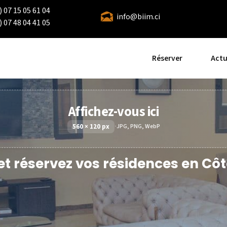
 07 15 05 61 04
info@biim.ci
 07 48 04 41 05
Réserver
Actu
Affichez-vous ici
560 × 120 px
·
JPG, PNG, WebP
et réservez vos résidences en Côte