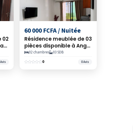
60 000 FCFA / Nuitée
 02
Résidence meublée de 03
ra
pièces disponible à Angré
(Hôtel Hawaï)
02 chambres
03 SDB
0
 Avis
0 Avis