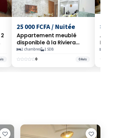
25 000 FCFA / Nuitée
80 000 FCFA /
 2
Appartement meublé
APPARTEMENT 
disponible à la Riviera
PIÈCES DISPON
Faya, Abidjan, Côte d’ivoire
COCODY
1 chambres
1 SDB
02 chambres
03 S
ur
0
0
vis
0 Avis