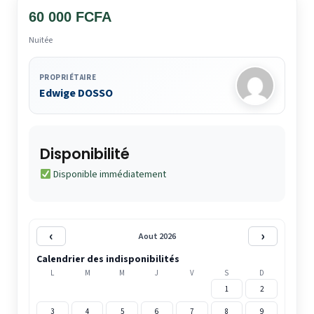
60 000 FCFA
Nuitée
PROPRIÉTAIRE
Edwige DOSSO
Disponibilité
Disponible immédiatement
‹
›
Aout 2026
Calendrier des indisponibilités
L
M
M
J
V
S
D
1
2
3
4
5
6
7
8
9