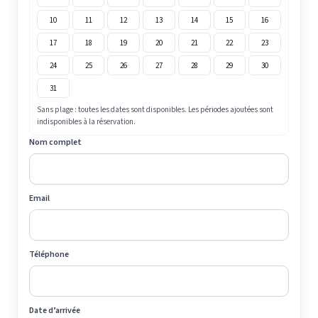
10
11
12
13
14
15
16
17
18
19
20
21
22
23
24
25
26
27
28
29
30
31
Sans plage : toutes les dates sont disponibles. Les périodes ajoutées sont
indisponibles à la réservation.
Nom complet
Email
Téléphone
Date d’arrivée