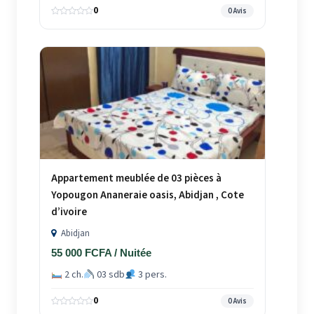
0
0 Avis
Appartement meublée de 03 pièces à
Yopougon Ananeraie oasis, Abidjan , Cote
d’ivoire
Abidjan
55 000 FCFA / Nuitée
2 ch.
03 sdb
3 pers.
0
0 Avis