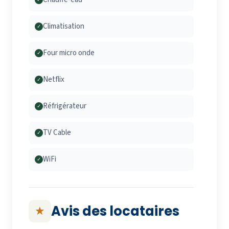
✓
Climatisation
✓
Four micro onde
✓
Netflix
✓
Réfrigérateur
✓
TV Cable
✓
WiFi
✓
Avis des locataires
★