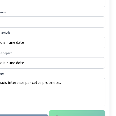
hone
’arrivée
de départ
age