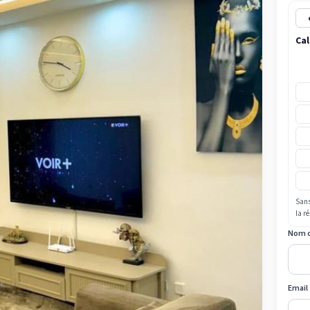
Cal
Sans
la r
Nom 
Email