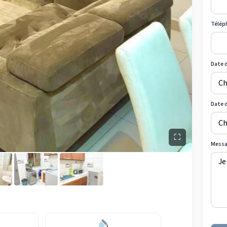
Télép
Date d
Date 
⛶
Mess