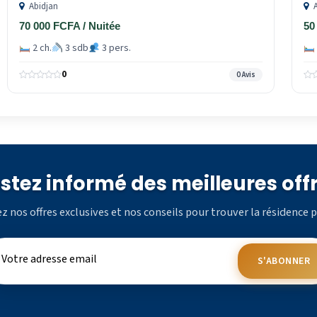
Abidjan
A
70 000 FCFA / Nuitée
50
2 ch.
3 sdb
3 pers.
0
0 Avis
stez informé des meilleures off
z nos offres exclusives et nos conseils pour trouver la résidence p
S'ABONNER