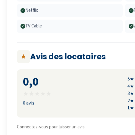
Netflix
✓
✓
TV Cable
✓
✓
Avis des locataires
★
0,0
5★
4★
★
★
★
★
★
3★
2★
0 avis
1★
Connectez-vous pour laisser un avis.