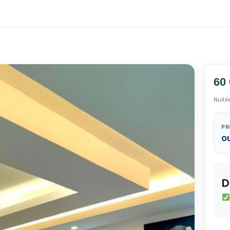
60
Nuité
PR
O
D