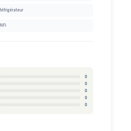
Réfrigérateur
WiFi
0
0
0
0
0