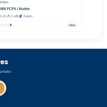
bidjan
 000 FCFA / Nuitée
2 ch.
2 sdb
3 pers.
0
0 Avis
res
arfaite