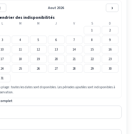
‹
›
Aout 2026
endrier des indisponibilités
L
M
M
J
V
S
D
1
2
3
4
5
6
7
8
9
10
11
12
13
14
15
16
17
18
19
20
21
22
23
24
25
26
27
28
29
30
31
 plage : toutes les dates sont disponibles. Les périodes ajoutées sont indisponibles à
éservation.
complet