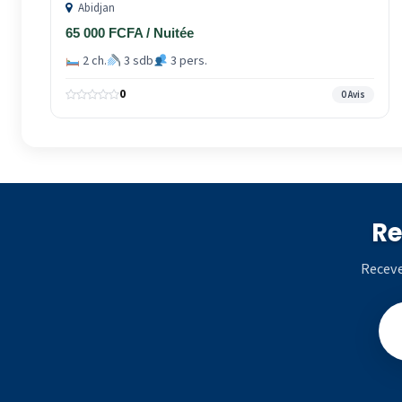
Abidjan
65 000 FCFA / Nuitée
2 ch.
3 sdb
3 pers.
0
0 Avis
Re
Receve