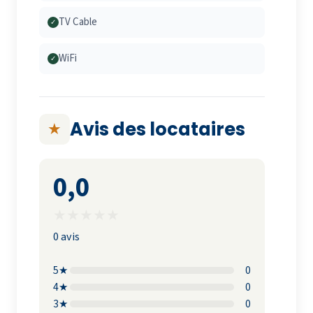
TV Cable
✓
WiFi
✓
Avis des locataires
★
0,0
★
★
★
★
★
0 avis
5★
0
4★
0
3★
0