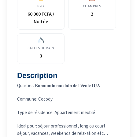
PRIX
CHAMBRES
60 000 FCFA /
2
Nuitée
SALLES DE BAIN
3
Description
Quartier: 𝐁𝐨𝐧𝐨𝐮𝐦𝐢𝐧 𝐧𝐨𝐧 𝐥𝐨𝐢𝐧 𝐝𝐞 𝐥’𝐞́𝐜𝐨𝐥𝐞 𝐈𝐔𝐀
Commune: Cocody
Type de résidence: Appartement meublé
Idéal pour: séjour professionnel , long ou court
séjour, vacances, weekends de relaxation etc…