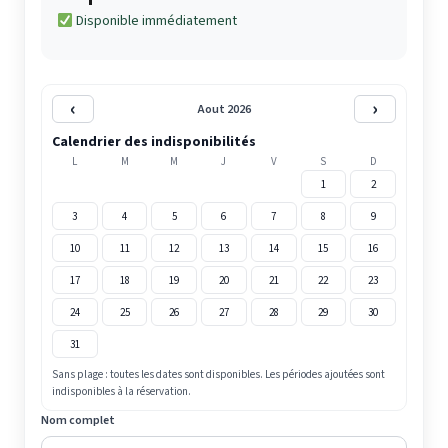
Disponible immédiatement
‹
›
Aout 2026
Calendrier des indisponibilités
L
M
M
J
V
S
D
1
2
3
4
5
6
7
8
9
10
11
12
13
14
15
16
17
18
19
20
21
22
23
24
25
26
27
28
29
30
31
Sans plage : toutes les dates sont disponibles. Les périodes ajoutées sont
indisponibles à la réservation.
Nom complet