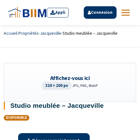
Appli
Connexion
Accueil
›
Propriétés
›
Jacqueville
›
Studio meublée – Jacqueville
Affichez-vous ici
320 × 200 px
·
JPG, PNG, WebP
Studio meublée – Jacqueville
DISPONIBLE