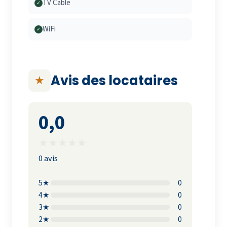
TV Cable
✓
WiFi
✓
Avis des locataires
★
0,0
★
★
★
★
★
0 avis
5★
0
4★
0
3★
0
2★
0