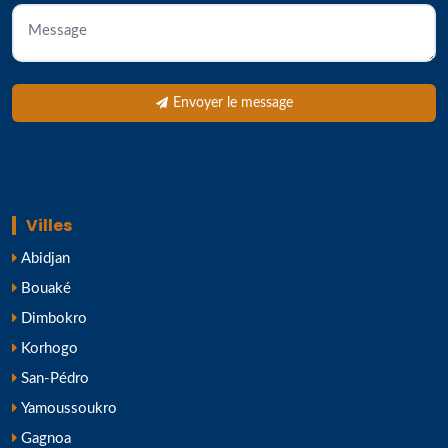
Envoyer le message
Villes
Abidjan
Bouaké
Dimbokro
Korhogo
San-Pédro
Yamoussoukro
Gagnoa