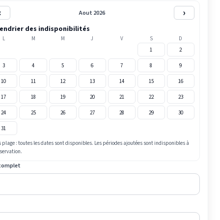
‹
›
Aout 2026
endrier des indisponibilités
L
M
M
J
V
S
D
1
2
3
4
5
6
7
8
9
10
11
12
13
14
15
16
17
18
19
20
21
22
23
24
25
26
27
28
29
30
31
 plage : toutes les dates sont disponibles. Les périodes ajoutées sont indisponibles à
éservation.
complet