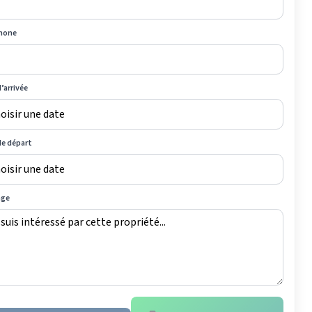
hone
’arrivée
de départ
age