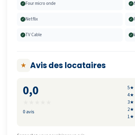
Four micro onde
✓
✓
Netflix
✓
✓
TV Cable
✓
✓
Avis des locataires
★
0,0
5★
4★
★
★
★
★
★
3★
2★
0 avis
1★