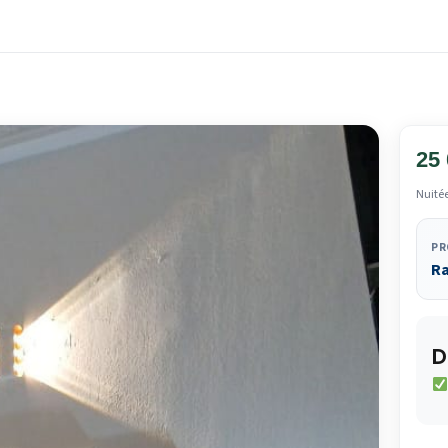
25
Nuité
PR
Ra
D