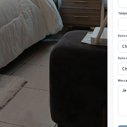
Télép
Date d
Date 
Mess