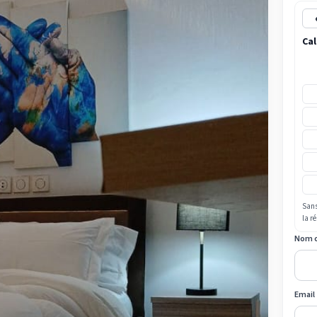
Cal
Sans
la r
Nom 
Email