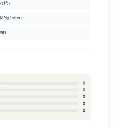
Netflix
Réfrigérateur
WiFi
0
0
0
0
0