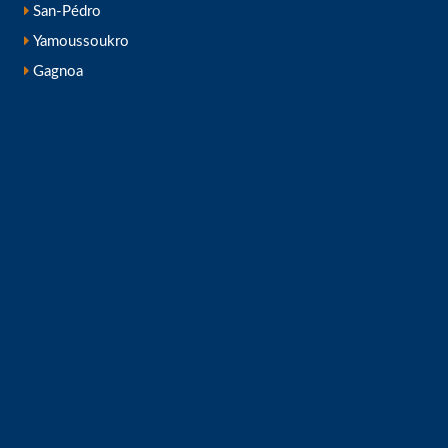
San-Pédro
Yamoussoukro
Gagnoa