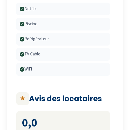
Netflix
✓
Piscine
✓
Réfrigérateur
✓
TV Cable
✓
WiFi
✓
Avis des locataires
★
0,0