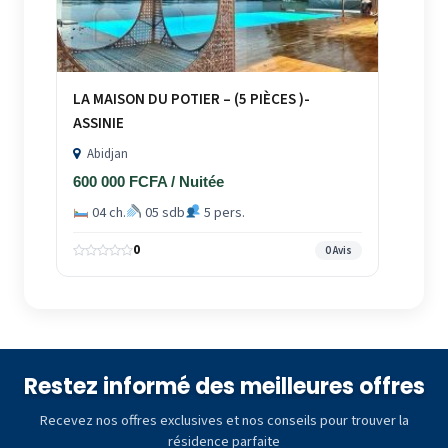
LA MAISON DU POTIER – (5 PIÈCES )-
ASSINIE
Abidjan
600 000 FCFA / Nuitée
04 ch.
05 sdb
5 pers.
0
0 Avis
Restez informé des meilleures offres
Recevez nos offres exclusives et nos conseils pour trouver la
résidence parfaite