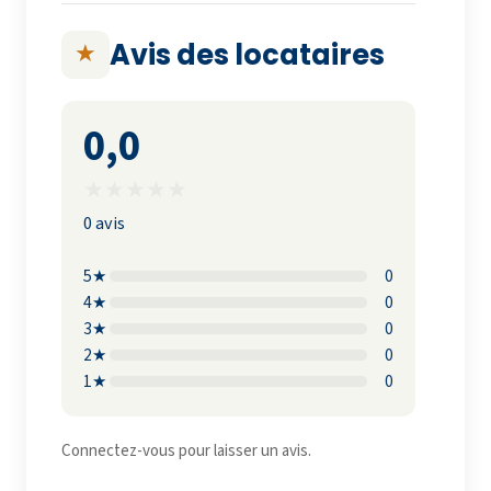
Avis des locataires
★
0,0
★
★
★
★
★
0 avis
5★
0
4★
0
3★
0
2★
0
1★
0
Connectez-vous pour laisser un avis.