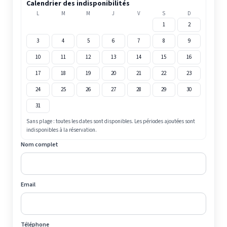
Calendrier des indisponibilités
L
M
M
J
V
S
D
1
2
3
4
5
6
7
8
9
10
11
12
13
14
15
16
17
18
19
20
21
22
23
24
25
26
27
28
29
30
31
Sans plage : toutes les dates sont disponibles. Les périodes ajoutées sont
indisponibles à la réservation.
Nom complet
Email
Téléphone