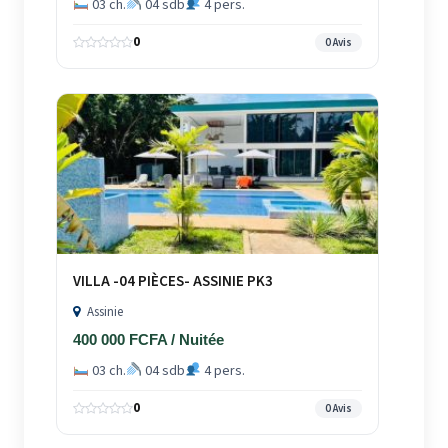
03 ch.
04 sdb
4 pers.
0
0 Avis
VILLA -04 PIÈCES- ASSINIE PK3
Assinie
400 000 FCFA / Nuitée
03 ch.
04 sdb
4 pers.
0
0 Avis