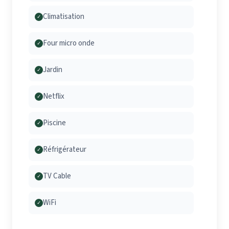
Climatisation
✓
Four micro onde
✓
Jardin
✓
Netflix
✓
Piscine
✓
Réfrigérateur
✓
TV Cable
✓
WiFi
✓