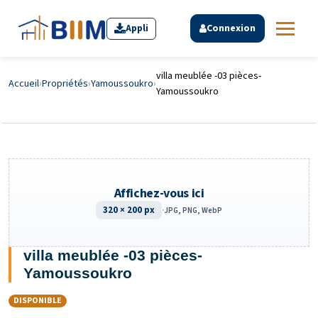
Appli
Connexion
villa meublée -03 pièces-
Accueil
›
Propriétés
›
Yamoussoukro
›
Yamoussoukro
Affichez-vous ici
320 × 200 px
·
JPG, PNG, WebP
villa meublée -03 pièces-
Yamoussoukro
DISPONIBLE