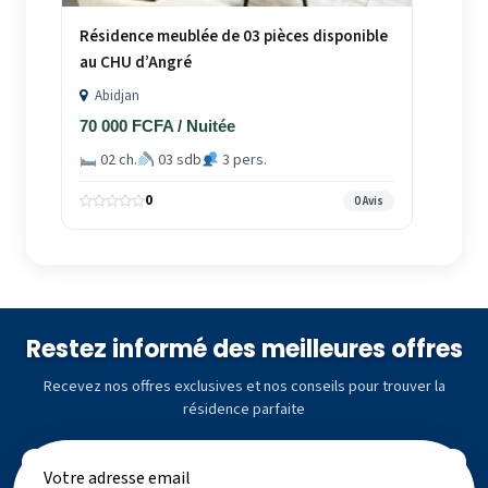
Résidence meublée de 03 pièces disponible
au CHU d’Angré
Abidjan
70 000 FCFA / Nuitée
02 ch.
03 sdb
3 pers.
0
0 Avis
Restez informé des meilleures offres
Recevez nos offres exclusives et nos conseils pour trouver la
résidence parfaite