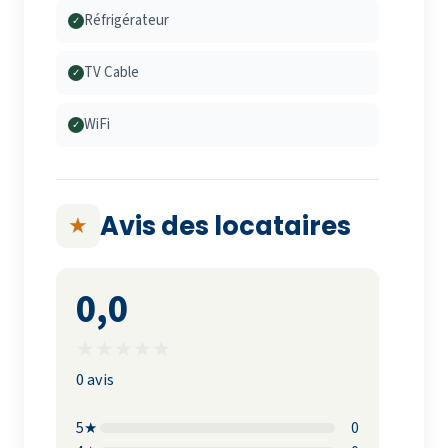
Réfrigérateur
✓
TV Cable
✓
WiFi
✓
Avis des locataires
★
0,0
★
★
★
★
★
0 avis
5★
0