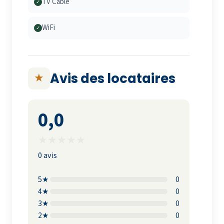
TV Cable
✓
WiFi
✓
Avis des locataires
★
0,0
★
★
★
★
★
0 avis
5★
0
4★
0
3★
0
2★
0