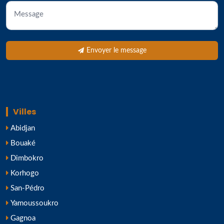
Envoyer le message
Villes
Abidjan
Bouaké
Dimbokro
Korhogo
San-Pédro
Yamoussoukro
Gagnoa