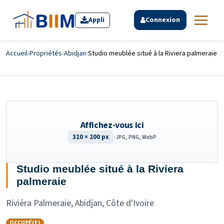
Appli
Connexion
Accueil
›
Propriétés
›
Abidjan
›
Studio meublée situé à la Riviera palmeraie
Affichez-vous ici
320 × 200 px
·
JPG, PNG, WebP
Studio meublée situé à la Riviera
palmeraie
Riviéra Palmeraie, Abidjan, Côte d'Ivoire
OCCUPÉ(E)