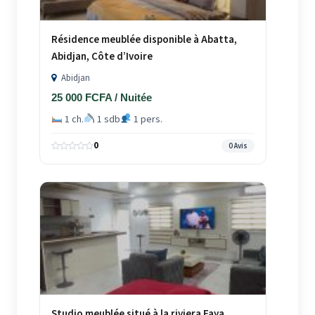
Résidence meublée disponible à Abatta,
Abidjan, Côte d’Ivoire
Abidjan
25 000 FCFA / Nuitée
1 ch.
1 sdb
1 pers.
0
0 Avis
Studio meublée situé à la riviera Faya,