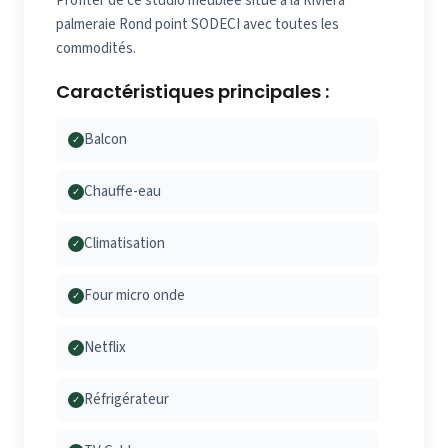
Profiter de ce studio meublée situé à la Riviera
palmeraie Rond point SODECI avec toutes les
commodités.
Caractéristiques principales :
Balcon
✓
Chauffe-eau
✓
Climatisation
✓
Four micro onde
✓
Netflix
✓
Réfrigérateur
✓