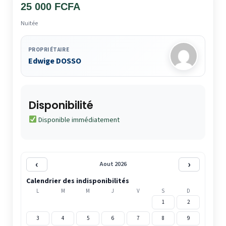
25 000 FCFA
Nuitée
PROPRIÉTAIRE
Edwige DOSSO
Disponibilité
Disponible immédiatement
‹
›
Aout 2026
Calendrier des indisponibilités
L
M
M
J
V
S
D
1
2
3
4
5
6
7
8
9