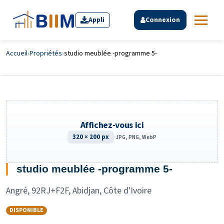
Appli
Connexion
Accueil
›
Propriétés
›
studio meublée -programme 5-
Affichez-vous ici
320 × 200 px
·
JPG, PNG, WebP
studio meublée -programme 5-
Angré, 92RJ+F2F, Abidjan, Côte d'Ivoire
DISPONIBLE