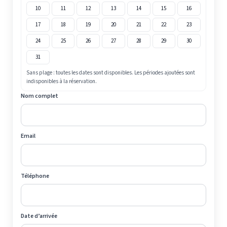
10
11
12
13
14
15
16
17
18
19
20
21
22
23
24
25
26
27
28
29
30
31
Sans plage : toutes les dates sont disponibles. Les périodes ajoutées sont
indisponibles à la réservation.
Nom complet
Email
Téléphone
Date d’arrivée