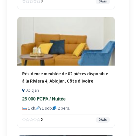
0
0 Avis
Résidence meublée de 02 pièces disponible
à la Riviera 4, Abidjan, Côte d’Ivoire
Abidjan
25 000 FCFA / Nuitée
1 ch.
1 sdb
2 pers.
0
0 Avis