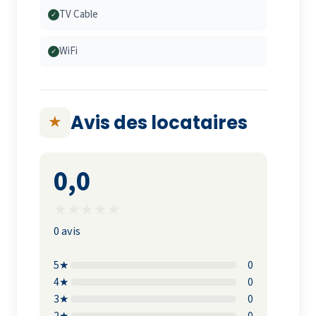
TV Cable
✓
WiFi
✓
Avis des locataires
★
0,0
★
★
★
★
★
0 avis
5★
0
4★
0
3★
0
2★
0