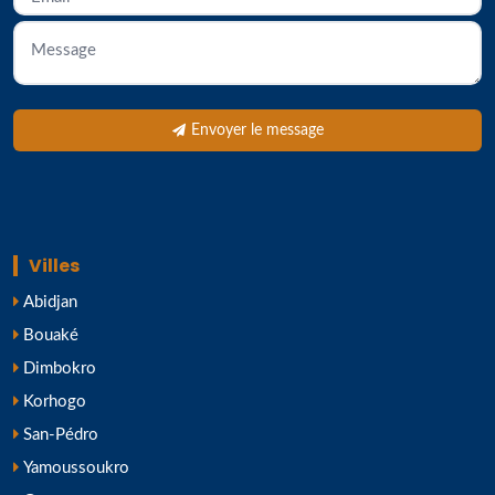
Envoyer le message
Villes
Abidjan
Bouaké
Dimbokro
Korhogo
San-Pédro
Yamoussoukro