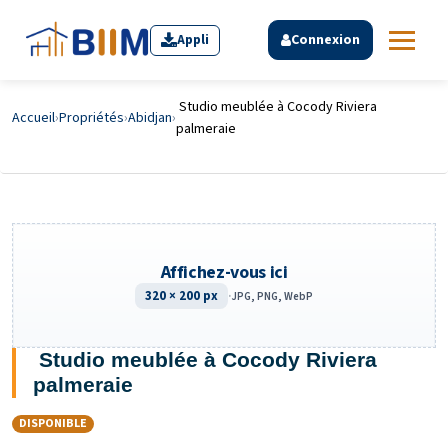
Appli
Connexion
Studio meublée à Cocody Riviera
Accueil
›
Propriétés
›
Abidjan
›
palmeraie
Affichez-vous ici
320 × 200 px
·
JPG, PNG, WebP
Studio meublée à Cocody Riviera
palmeraie
DISPONIBLE