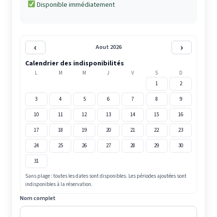
Disponible immédiatement
‹
›
Aout 2026
Calendrier des indisponibilités
L
M
M
J
V
S
D
1
2
3
4
5
6
7
8
9
10
11
12
13
14
15
16
17
18
19
20
21
22
23
24
25
26
27
28
29
30
31
Sans plage : toutes les dates sont disponibles. Les périodes ajoutées sont
indisponibles à la réservation.
Nom complet