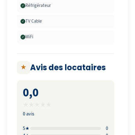
Réfrigérateur
✓
TV Cable
✓
WiFi
✓
Avis des locataires
★
0,0
★
★
★
★
★
0 avis
5★
0