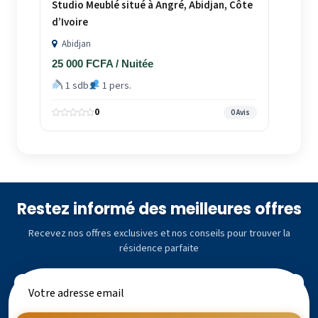
Studio Meublé situé à Angré, Abidjan, Côte
d’Ivoire
Abidjan
25 000 FCFA / Nuitée
1 sdb
1 pers.
0
0 Avis
Restez informé des meilleures offres
Recevez nos offres exclusives et nos conseils pour trouver la
résidence parfaite