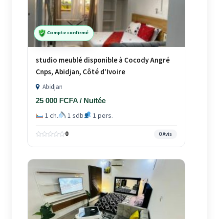
Compte confirmé
studio meublé disponible à Cocody Angré
Cnps, Abidjan, Côté d’Ivoire
Abidjan
25 000 FCFA / Nuitée
1 ch.
1 sdb
1 pers.
0
0 Avis