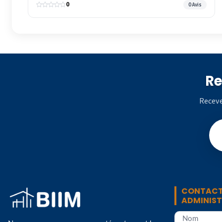
0
0 Avis
Re
Receve
CONTACT
ADMINIS