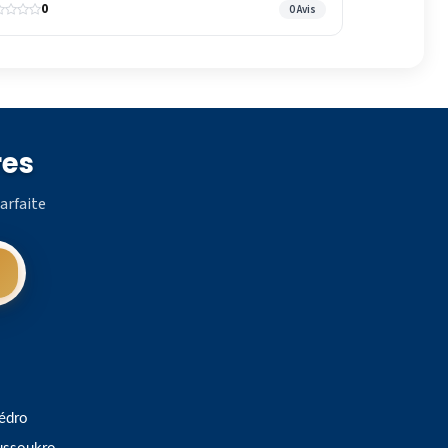
0
0 Avis
res
arfaite
édro