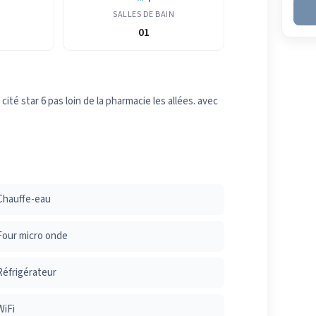
SALLES DE BAIN
01
ité star 6 pas loin de la pharmacie les allées. avec
Chauffe-eau
Four micro onde
Réfrigérateur
WiFi