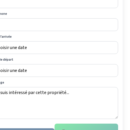
hone
’arrivée
de départ
age