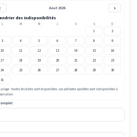
‹
›
Aout 2026
endrier des indisponibilités
L
M
M
J
V
S
D
1
2
3
4
5
6
7
8
9
10
11
12
13
14
15
16
17
18
19
20
21
22
23
24
25
26
27
28
29
30
31
 plage : toutes les dates sont disponibles. Les périodes ajoutées sont indisponibles à
éservation.
complet