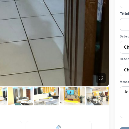
Télép
Date d
Date 
⛶
Mess