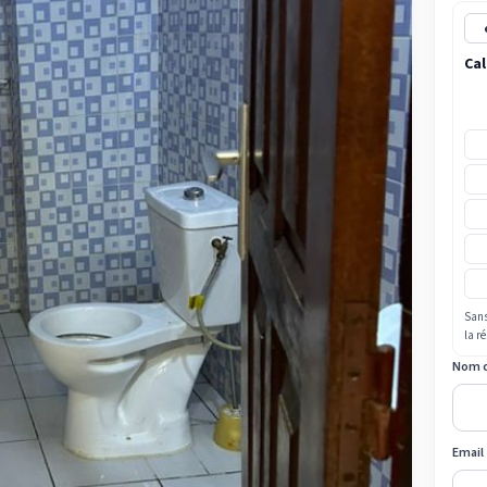
Cal
Sans
la r
Nom 
Email