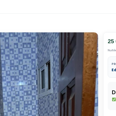
25
Nuité
PR
E
D