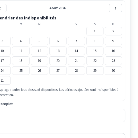
‹
›
Aout 2026
endrier des indisponibilités
L
M
M
J
V
S
D
1
2
3
4
5
6
7
8
9
10
11
12
13
14
15
16
17
18
19
20
21
22
23
24
25
26
27
28
29
30
31
 plage : toutes les dates sont disponibles. Les périodes ajoutées sont indisponibles à
éservation.
complet