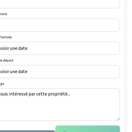
hone
’arrivée
de départ
age