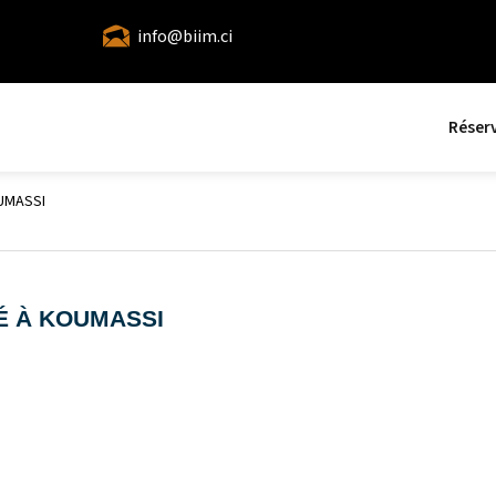
info@biim.ci
Réser
UMASSI
É À KOUMASSI