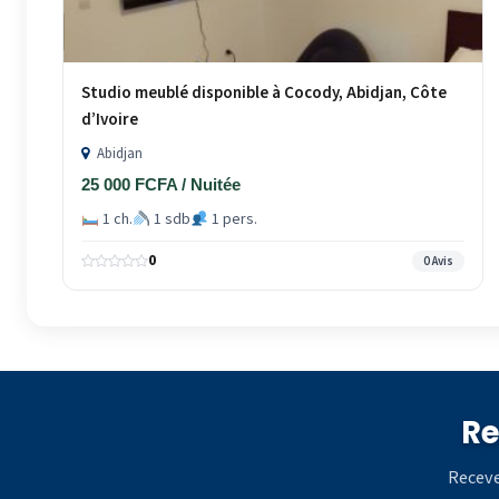
Studio meublé disponible à Cocody, Abidjan, Côte
d’Ivoire
Abidjan
25 000 FCFA / Nuitée
1 ch.
1 sdb
1 pers.
0
0 Avis
Re
Receve