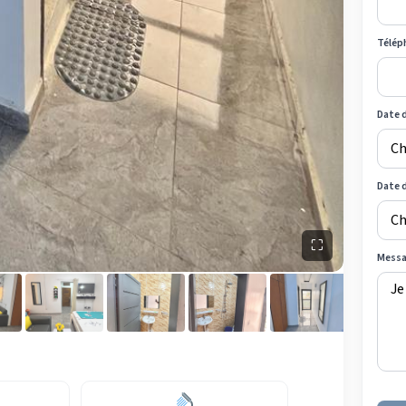
Télép
Date d
Date 
⛶
Mess