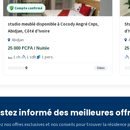
Compte confirmé
studio meublé disponible à Cocody Angré Cnps,
St
Abidjan, Côté d’Ivoire
d’
Abidjan
A
25 000 FCFA / Nuitée
25
1 ch.
1 sdb
1 pers.
0
0 Avis
stez informé des meilleures off
z nos offres exclusives et nos conseils pour trouver la résidence p