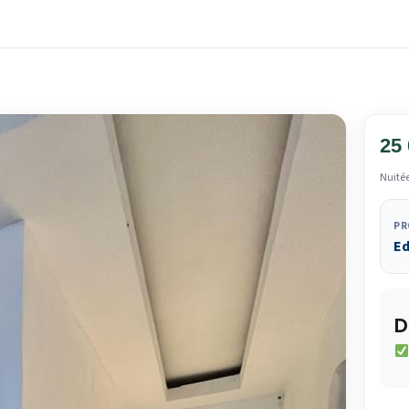
25
Nuité
PR
E
D