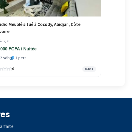
udio Meublé situé à Cocody, Abidjan, Côte
Ivoire
bidjan
 000 FCFA / Nuitée
2 sdb
1 pers.
0
0 Avis
res
arfaite