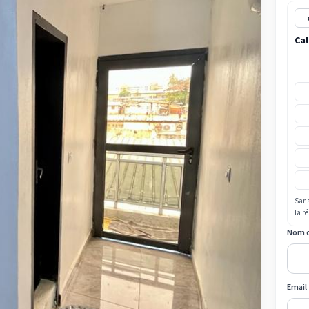
Cal
Sans
la r
Nom 
Email