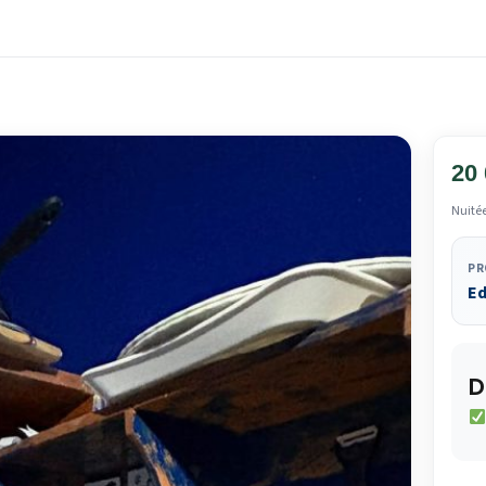
20
Nuité
PR
E
D