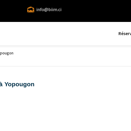
info@biim.ci
Réser
Yopougon
 à Yopougon