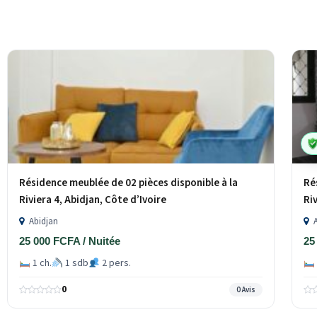
Résidence meublée de 02 pièces disponible à la
Ré
Riviera 4, Abidjan, Côte d’Ivoire
Ri
Abidjan
A
25 000 FCFA / Nuitée
25
1 ch.
1 sdb
2 pers.
0
0 Avis