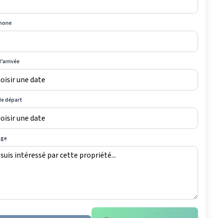
hone
’arrivée
de départ
age