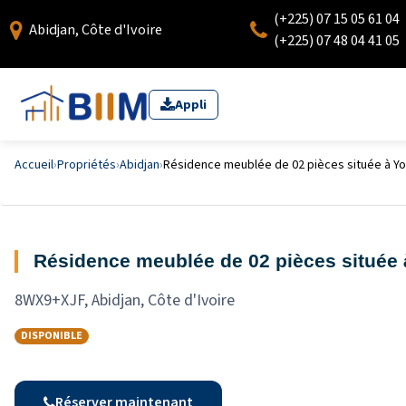
(+225) 07 15 05 61 04
Abidjan, Côte d'Ivoire
(+225) 07 48 04 41 05
Appli
Accueil
›
Propriétés
›
Abidjan
›
Résidence meublée de 02 pièces située à 
Résidence meublée de 02 pièces située
8WX9+XJF, Abidjan, Côte d'Ivoire
DISPONIBLE
Réserver maintenant