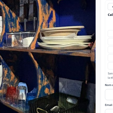
Cal
Sans
la r
Nom 
Email