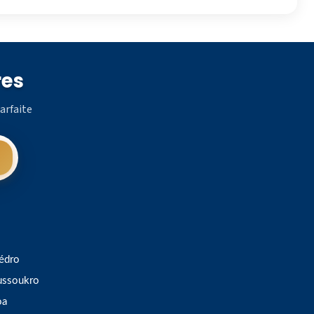
res
arfaite
édro
ssoukro
oa