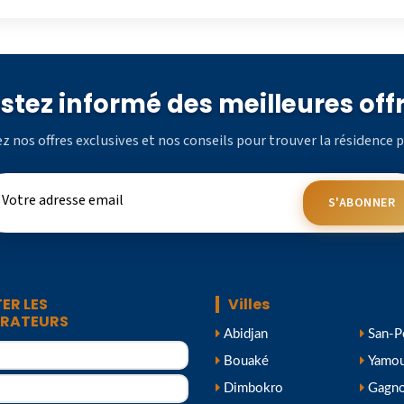
stez informé des meilleures off
z nos offres exclusives et nos conseils pour trouver la résidence p
S'ABONNER
ER LES
Villes
TRATEURS
Abidjan
San-P
Bouaké
Yamou
Dimbokro
Gagn