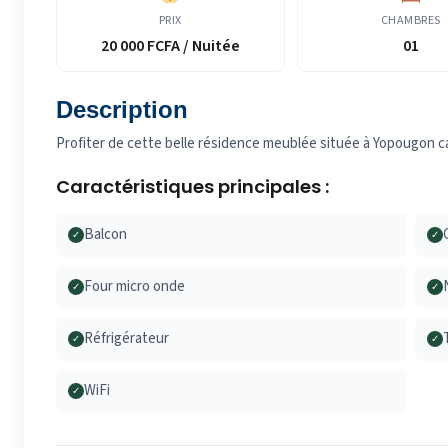
PRIX
CHAMBRES
20 000 FCFA / Nuitée
01
Description
Profiter de cette belle résidence meublée située à Yopougon 
Caractéristiques principales :
Balcon
✓
✓
Four micro onde
✓
✓
Réfrigérateur
✓
✓
WiFi
✓