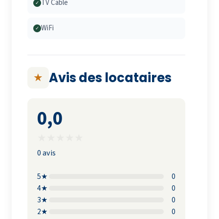
TV Cable
✓
WiFi
✓
Avis des locataires
★
0,0
★
★
★
★
★
0 avis
5★
0
4★
0
3★
0
2★
0