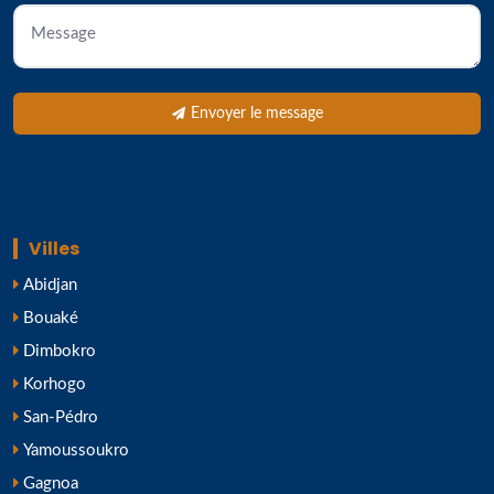
Envoyer le message
Villes
Abidjan
Bouaké
Dimbokro
Korhogo
San-Pédro
Yamoussoukro
Gagnoa