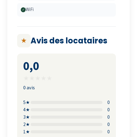
WiFi
✓
Avis des locataires
★
0,0
★
★
★
★
★
0 avis
5★
0
4★
0
3★
0
2★
0
1★
0