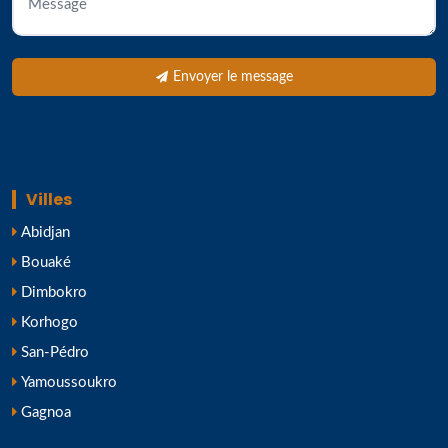
Envoyer le message
Villes
Abidjan
Bouaké
Dimbokro
Korhogo
San-Pédro
Yamoussoukro
Gagnoa