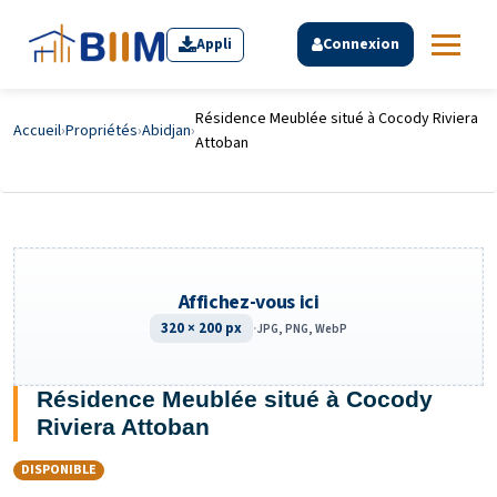
Appli
Connexion
Résidence Meublée situé à Cocody Riviera
Accueil
›
Propriétés
›
Abidjan
›
Attoban
Affichez-vous ici
320 × 200 px
·
JPG, PNG, WebP
Résidence Meublée situé à Cocody
Riviera Attoban
DISPONIBLE