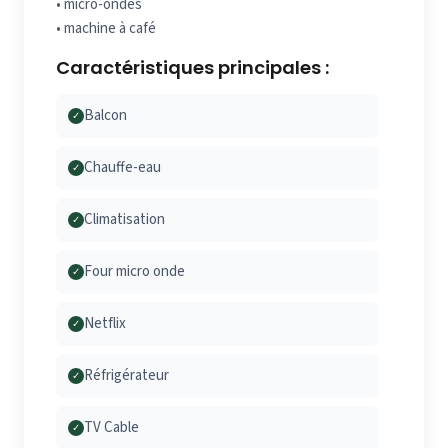
• ⁠micro-ondes
• ⁠machine à café
Caractéristiques principales :
Balcon
✓
Chauffe-eau
✓
Climatisation
✓
Four micro onde
✓
Netflix
✓
Réfrigérateur
✓
TV Cable
✓