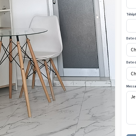
Télép
Date d
Date 
Mess