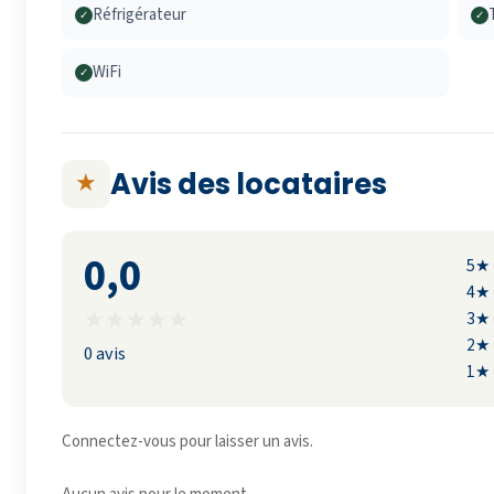
Réfrigérateur
✓
✓
WiFi
✓
Avis des locataires
★
0,0
5★
4★
★
★
★
★
★
3★
2★
0 avis
1★
Connectez-vous pour laisser un avis.