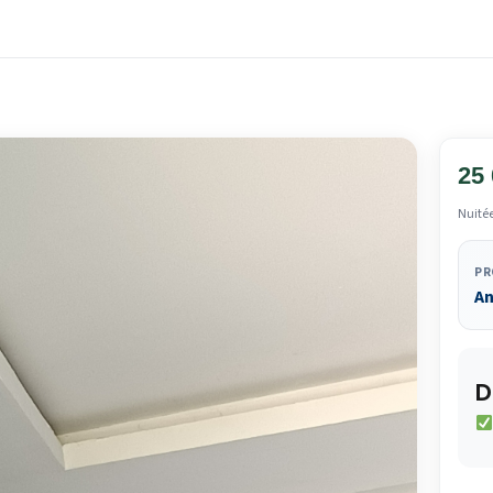
25
Nuité
PR
A
D