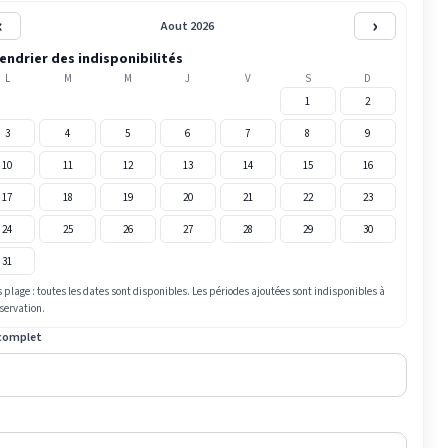
‹
›
Aout 2026
endrier des indisponibilités
L
M
M
J
V
S
D
1
2
3
4
5
6
7
8
9
10
11
12
13
14
15
16
17
18
19
20
21
22
23
24
25
26
27
28
29
30
31
 plage : toutes les dates sont disponibles. Les périodes ajoutées sont indisponibles à
éservation.
complet