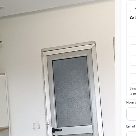
Cal
Sans
la r
Nom 
Email