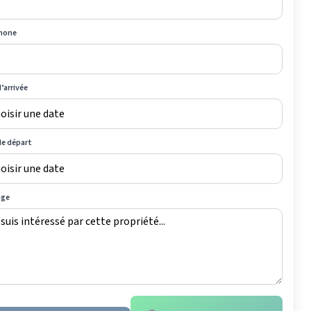
hone
’arrivée
de départ
age