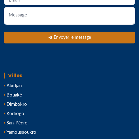
Envoyer le message
Villes
Abidjan
Bouaké
Dimbokro
Korhogo
San-Pédro
Yamoussoukro