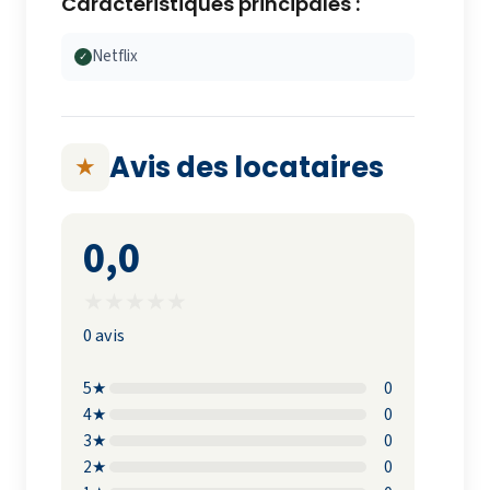
Caractéristiques principales :
Netflix
✓
Avis des locataires
★
0,0
★
★
★
★
★
0 avis
5★
0
4★
0
3★
0
2★
0