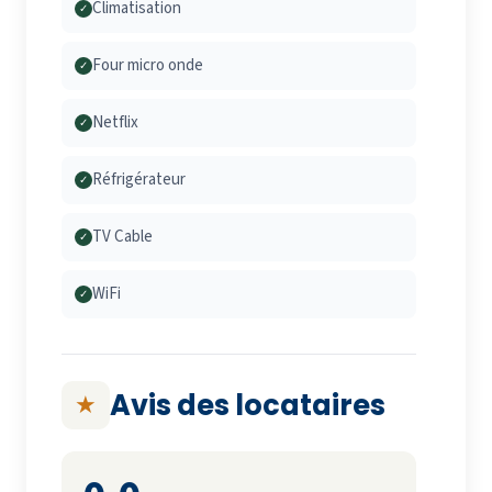
Climatisation
✓
Four micro onde
✓
Netflix
✓
Réfrigérateur
✓
TV Cable
✓
WiFi
✓
Avis des locataires
★