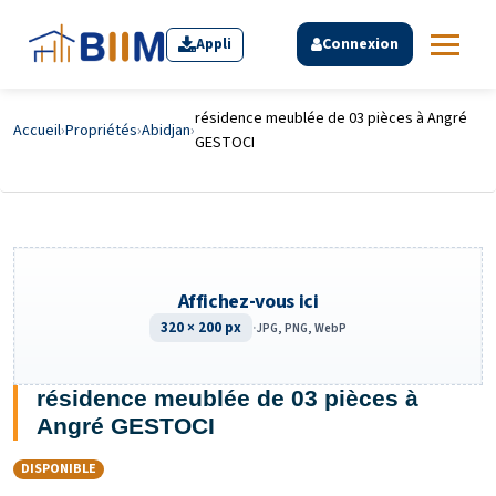
Appli
Connexion
résidence meublée de 03 pièces à Angré
Accueil
›
Propriétés
›
Abidjan
›
GESTOCI
Affichez-vous ici
320 × 200 px
·
JPG, PNG, WebP
résidence meublée de 03 pièces à
Angré GESTOCI
DISPONIBLE