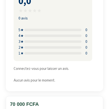
0,0
★
★
★
★
★
0 avis
5★
0
4★
0
3★
0
2★
0
1★
0
Connectez-vous pour laisser un avis.
Aucun avis pour le moment.
70 000 FCFA