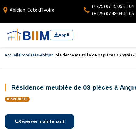
(+225) 07 15 05 61 04
Abidjan, Côte d'Ivoire
(+225) 07 48 04 41 05
Appli
Accueil
›
Propriétés
›
Abidjan
›
Résidence meublée de 03 pièces à Angré G
Résidence meublée de 03 pièces à Ang
DISPONIBLE
Réserver maintenant