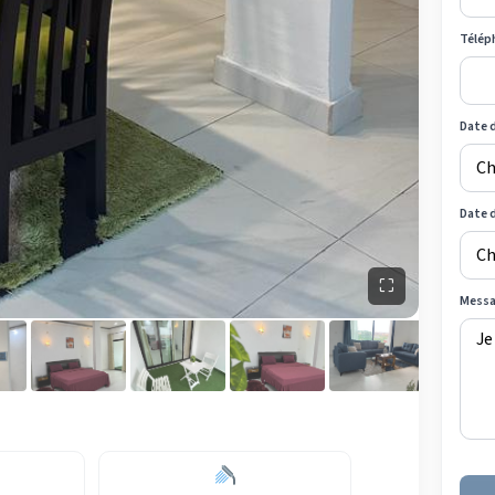
Télép
Date d
Date 
⛶
Mess