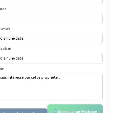
hone
’arrivée
de départ
age
Demander sur WhatsApp