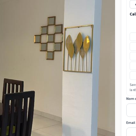
Cal
Sans
la r
Nom 
Email