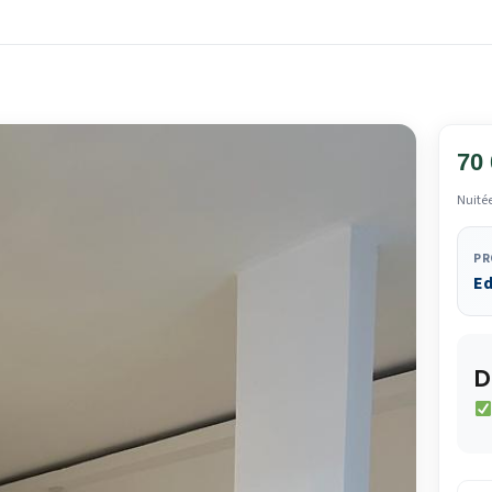
70
Nuité
PR
E
D