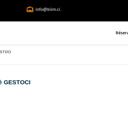
info@biim.ci
Réser
ESTOCI
ré GESTOCI