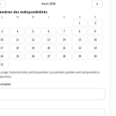
‹
›
Aout 2026
endrier des indisponibilités
L
M
M
J
V
S
D
1
2
3
4
5
6
7
8
9
10
11
12
13
14
15
16
17
18
19
20
21
22
23
24
25
26
27
28
29
30
31
 plage : toutes les dates sont disponibles. Les périodes ajoutées sont indisponibles à
éservation.
complet