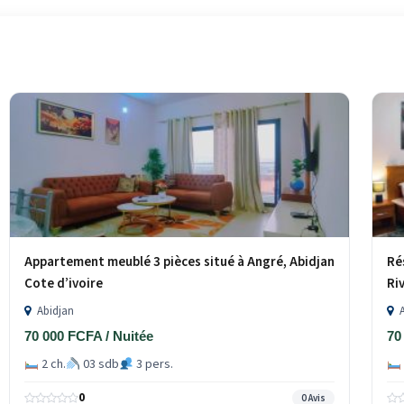
Appartement meublé 3 pièces situé à Angré, Abidjan
Ré
Cote d’ivoire
Ri
Abidjan
A
70 000 FCFA / Nuitée
70
2 ch.
03 sdb
3 pers.
0
0 Avis