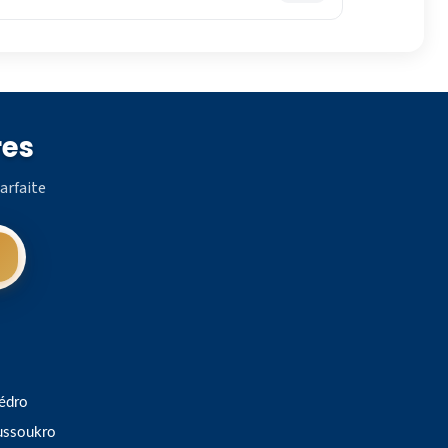
res
arfaite
édro
ssoukro