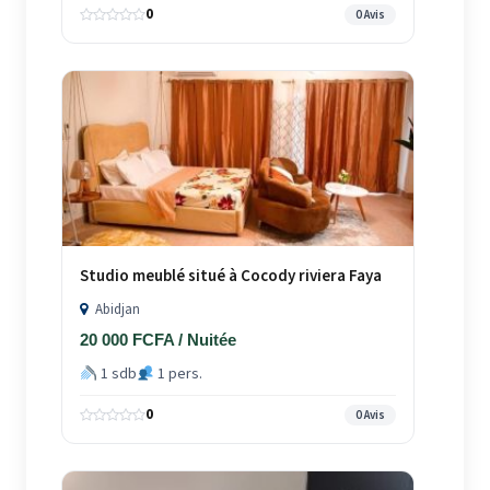
0
0 Avis
Studio meublé situé à Cocody riviera Faya
Abidjan
20 000 FCFA / Nuitée
1 sdb
1 pers.
0
0 Avis