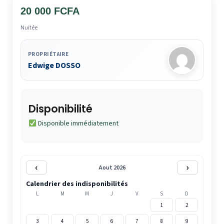
20 000 FCFA
Nuitée
PROPRIÉTAIRE
Edwige DOSSO
Disponibilité
Disponible immédiatement
‹
›
Aout 2026
Calendrier des indisponibilités
L
M
M
J
V
S
D
1
2
3
4
5
6
7
8
9