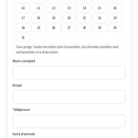
10
11
12
13
14
15
16
17
18
19
20
21
22
23
24
25
26
27
28
29
30
31
Sans plage : toutes les dates sont disponibles. Les périodes ajoutées sont
indisponibles à la réservation.
Nom complet
Email
Téléphone
Date d’arrivée