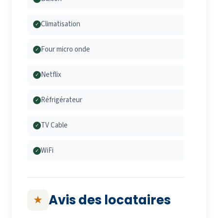
Climatisation
✓
Four micro onde
✓
Netflix
✓
Réfrigérateur
✓
TV Cable
✓
WiFi
✓
Avis des locataires
★