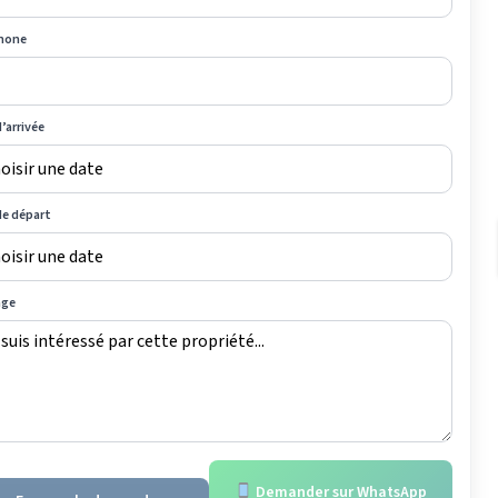
hone
’arrivée
de départ
age
Demander sur WhatsApp