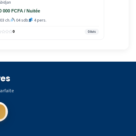
bidjan
0 000 FCFA / Nuitée
03 ch.
04 sdb
4 pers.
0
0 Avis
res
arfaite