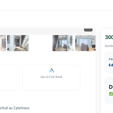
⛶
30
Nuité
PR
E
SALLES DE BAIN
D
situé au 2 plateaux