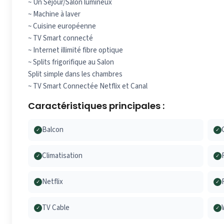
~ Un Séjour/Salon lumineux
~ Machine à laver
~ Cuisine européenne
~ TV Smart connecté
~ Internet illimité fibre optique
~ Splits frigorifique au Salon
Split simple dans les chambres
~ TV Smart Connectée Netflix et Canal
Caractéristiques principales :
Balcon
✓
✓
Climatisation
✓
✓
Netflix
✓
✓
TV Cable
✓
✓