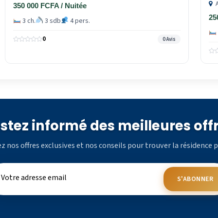
A
350 000 FCFA / Nuitée
25
3 ch.
3 sdb
4 pers.
0
0 Avis
stez informé des meilleures off
z nos offres exclusives et nos conseils pour trouver la résidence p
S'ABONNER