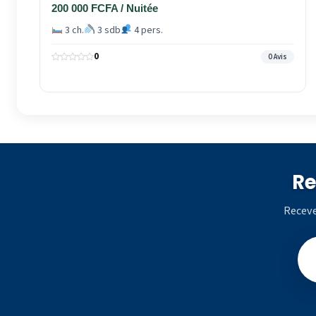
200 000 FCFA / Nuitée
3 ch.
3 sdb
4 pers.
0
0 Avis
Re
Receve