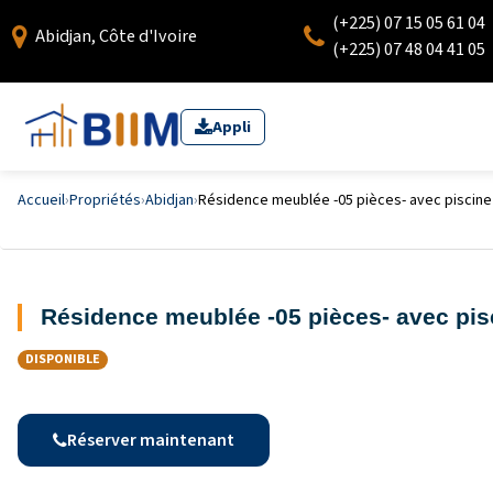
(+225) 07 15 05 61 04
Abidjan, Côte d'Ivoire
(+225) 07 48 04 41 05
Appli
Accueil
›
Propriétés
›
Abidjan
›
Résidence meublée -05 pièces- avec piscin
Résidence meublée -05 pièces- avec pi
DISPONIBLE
Réserver maintenant