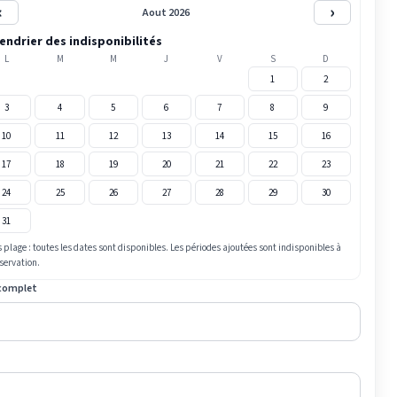
‹
›
Aout 2026
endrier des indisponibilités
L
M
M
J
V
S
D
1
2
3
4
5
6
7
8
9
10
11
12
13
14
15
16
17
18
19
20
21
22
23
24
25
26
27
28
29
30
31
 plage : toutes les dates sont disponibles. Les périodes ajoutées sont indisponibles à
éservation.
complet