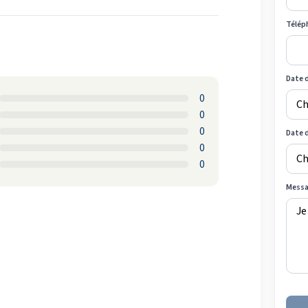
Télép
Date d
0
0
0
Date 
0
0
Mess