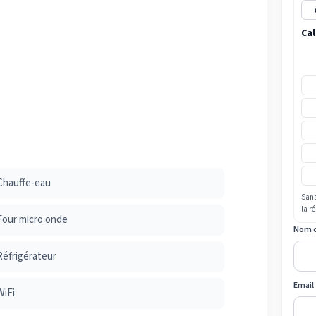
Cal
Chauffe-eau
Sans
la r
Four micro onde
Nom 
Réfrigérateur
Email
WiFi