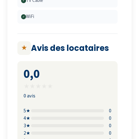
TV Cable
✓
WiFi
✓
Avis des locataires
★
0,0
★
★
★
★
★
0 avis
5★
0
4★
0
3★
0
2★
0