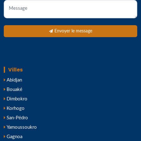
Envoyer le message
Villes
Abidjan
Bouaké
Dimbokro
Korhogo
San-Pédro
Yamoussoukro
Gagnoa