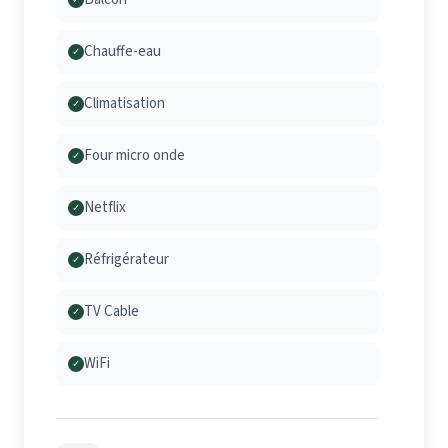
Chauffe-eau
✓
Climatisation
✓
Four micro onde
✓
Netflix
✓
Réfrigérateur
✓
TV Cable
✓
WiFi
✓