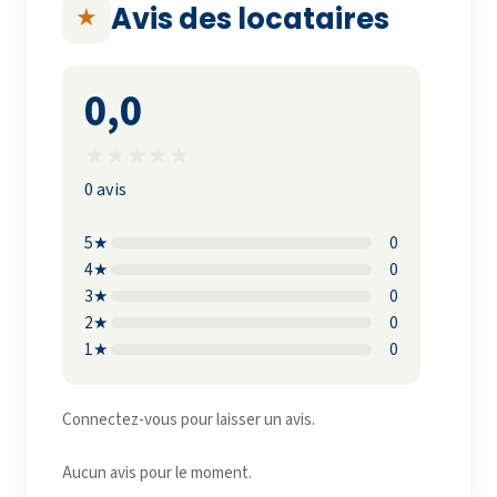
Avis des locataires
★
0,0
★
★
★
★
★
0 avis
5★
0
4★
0
3★
0
2★
0
1★
0
Connectez-vous pour laisser un avis.
Aucun avis pour le moment.