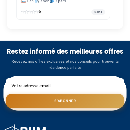
1 ch.
2 sdb
2 pers.
0
0 Avis
Restez informé des meilleures offres
Recevez nos offres exclusives et nos conseils pour trouver la
résidence parfaite
S'ABONNER