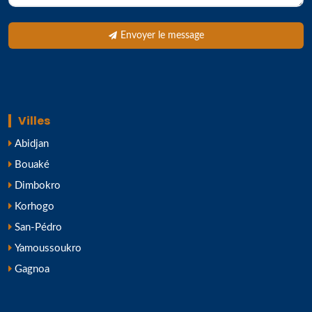
Envoyer le message
Villes
Abidjan
Bouaké
Dimbokro
Korhogo
San-Pédro
Yamoussoukro
Gagnoa