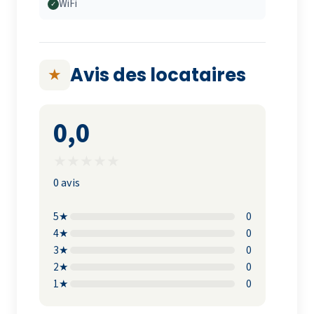
WiFi
✓
Avis des locataires
★
0,0
★
★
★
★
★
0 avis
5★
0
4★
0
3★
0
2★
0
1★
0