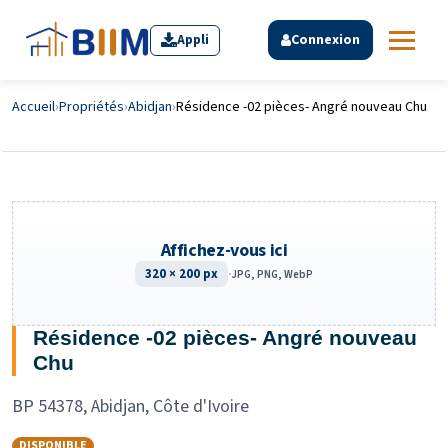
Appli
Connexion
Accueil
›
Propriétés
›
Abidjan
›
Résidence -02 pièces- Angré nouveau Chu
Affichez-vous ici
320 × 200 px
·
JPG, PNG, WebP
Résidence -02 pièces- Angré nouveau
Chu
BP 54378, Abidjan, Côte d'Ivoire
DISPONIBLE