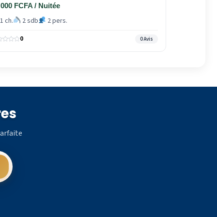
 000 FCFA / Nuitée
1 ch.
2 sdb
2 pers.
0
0 Avis
res
arfaite