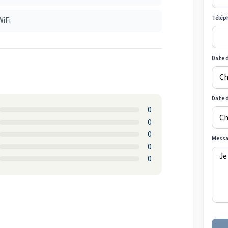
Télép
WiFi
Date d
Date 
0
0
0
Mess
0
0