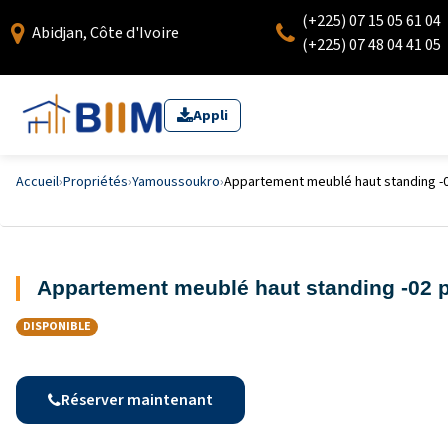
(+225) 07 15 05 61 04
Abidjan, Côte d'Ivoire
(+225) 07 48 04 41 05
Appli
Accueil
›
Propriétés
›
Yamoussoukro
›
Appartement meublé haut standing -
Appartement meublé haut standing -02
DISPONIBLE
Réserver maintenant