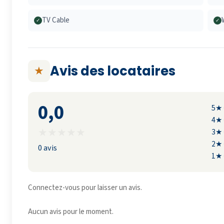
TV Cable
✓
✓
Avis des locataires
★
0,0
5★
4★
★
★
★
★
★
3★
2★
0 avis
1★
Connectez-vous pour laisser un avis.
Aucun avis pour le moment.