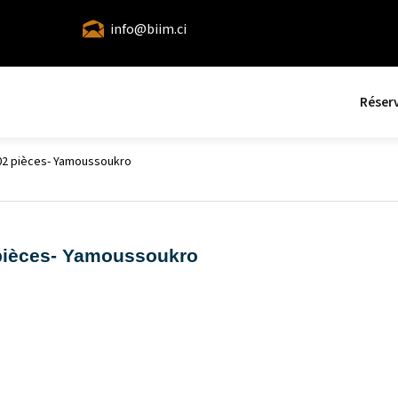
info@biim.ci
Réser
02 pièces- Yamoussoukro
 pièces- Yamoussoukro