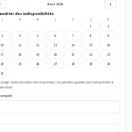
‹
›
Aout 2026
endrier des indisponibilités
L
M
M
J
V
S
D
1
2
3
4
5
6
7
8
9
10
11
12
13
14
15
16
17
18
19
20
21
22
23
24
25
26
27
28
29
30
31
 plage : toutes les dates sont disponibles. Les périodes ajoutées sont indisponibles à
éservation.
complet