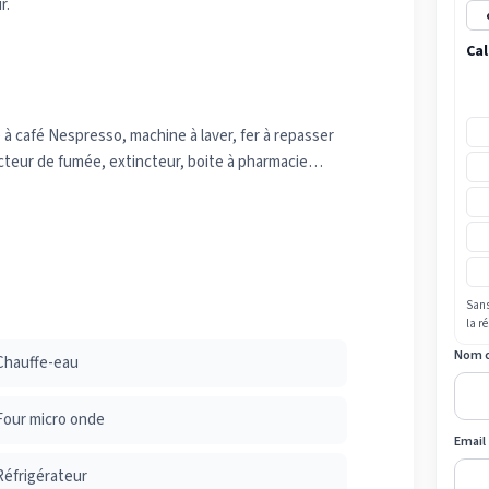
r.
Cal
 à café Nespresso, machine à laver, fer à repasser
ecteur de fumée, extincteur, boite à pharmacie…
Sans
la r
Nom 
Chauffe-eau
Four micro onde
Email
Réfrigérateur