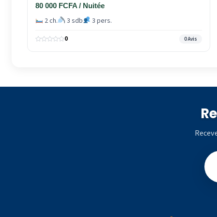
80 000 FCFA / Nuitée
2 ch.
3 sdb
3 pers.
0
0 Avis
Re
Receve