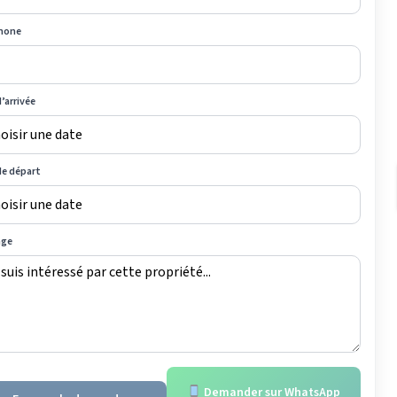
hone
’arrivée
de départ
age
Demander sur WhatsApp