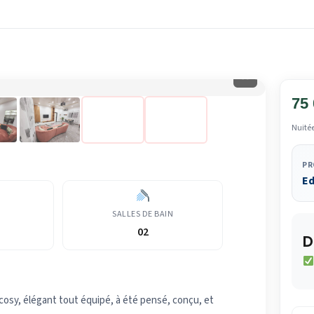
⛶
75
Nuité
PR
E
SALLES DE BAIN
02
D
osy, élégant tout équipé, à été pensé, conçu, et