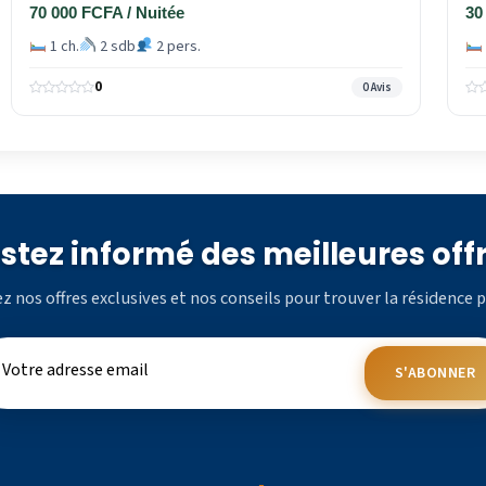
70 000 FCFA / Nuitée
30
1 ch.
2 sdb
2 pers.
0
0 Avis
stez informé des meilleures off
z nos offres exclusives et nos conseils pour trouver la résidence p
S'ABONNER