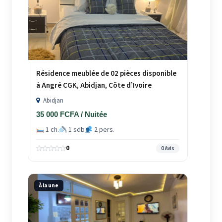
Résidence meublée de 02 pièces disponible
à Angré CGK, Abidjan, Côte d’Ivoire
Abidjan
35 000 FCFA / Nuitée
1 ch.
1 sdb
2 pers.
0
0 Avis
À la une