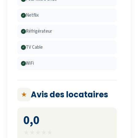
Netflix
✓
Réfrigérateur
✓
TV Cable
✓
WiFi
✓
Avis des locataires
★
0,0
★
★
★
★
★