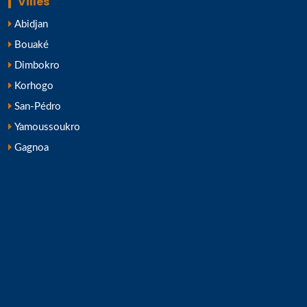
Villes
Abidjan
Bouaké
Dimbokro
Korhogo
San-Pédro
Yamoussoukro
Gagnoa