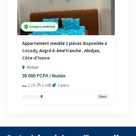
Compte confirmé
Appartement meublé 2 pièces disponible à
Cocody, Angré 8-èmeTranche , Abidjan,
Côte-d’Ivoire
Abidjan
35 000 FCFA / Nuitée
1 ch.
1 sdb
2 pers.
0
0 Avis