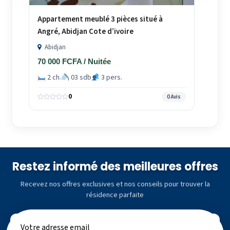
Appartement meublé 3 pièces situé à
Angré, Abidjan Cote d’ivoire
Abidjan
70 000 FCFA / Nuitée
2 ch.
03 sdb
3 pers.
0
0 Avis
Restez informé des meilleures offres
Recevez nos offres exclusives et nos conseils pour trouver la
résidence parfaite