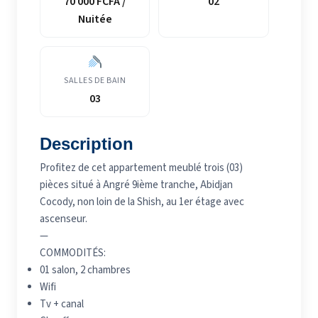
70 000 FCFA /
02
Nuitée
SALLES DE BAIN
03
Description
Profitez de cet appartement meublé trois (03)
pièces situé à Angré 9ième tranche, Abidjan
Cocody, non loin de la Shish, au 1er étage avec
ascenseur.
—
COMMODITÉS:
01 salon, 2 chambres
Wifi
Tv + canal