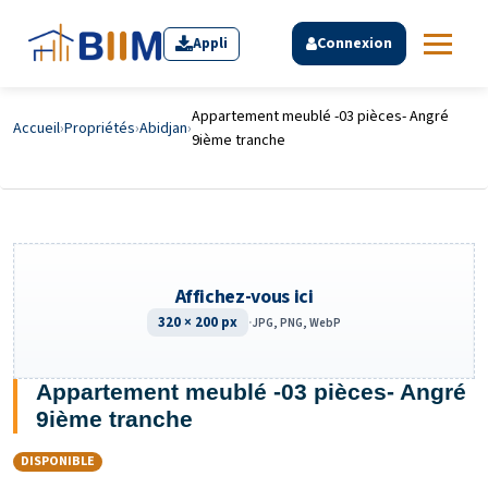
Appli
Connexion
Appartement meublé -03 pièces- Angré
Accueil
›
Propriétés
›
Abidjan
›
9ième tranche
Affichez-vous ici
320 × 200 px
·
JPG, PNG, WebP
Appartement meublé -03 pièces- Angré
9ième tranche
DISPONIBLE