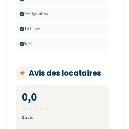
Réfrigérateur
✓
TV Cable
✓
WiFi
✓
Avis des locataires
★
0,0
★
★
★
★
★
0 avis