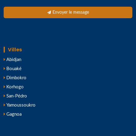
Envoyer le message
Villes
Abidjan
Bouaké
Dimbokro
Korhogo
San-Pédro
Yamoussoukro
Gagnoa