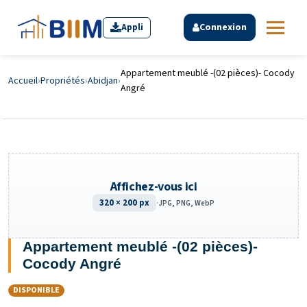
Appli
Connexion
Appartement meublé -(02 pièces)- Cocody
Accueil
›
Propriétés
›
Abidjan
›
Angré
Affichez-vous ici
320 × 200 px
·
JPG, PNG, WebP
Appartement meublé -(02 pièces)-
Cocody Angré
DISPONIBLE