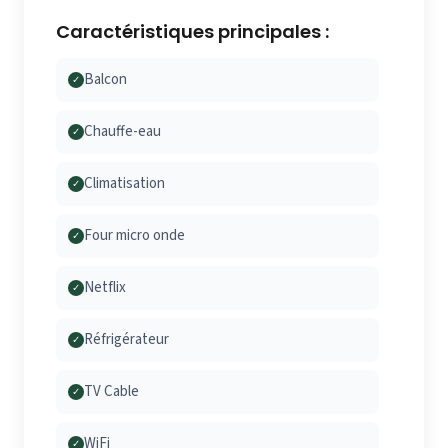
Caractéristiques principales :
Balcon
✓
Chauffe-eau
✓
Climatisation
✓
Four micro onde
✓
Netflix
✓
Réfrigérateur
✓
TV Cable
✓
WiFi
✓