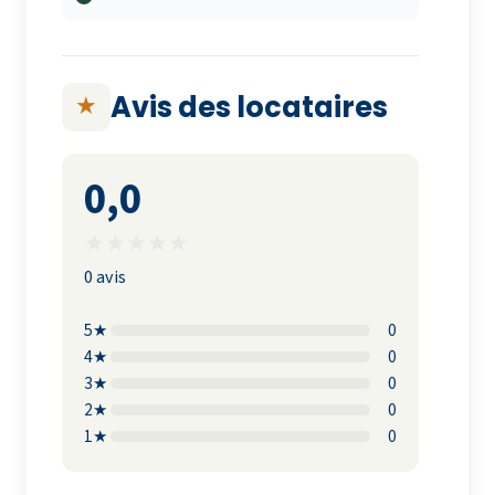
Avis des locataires
★
0,0
★
★
★
★
★
0 avis
5★
0
4★
0
3★
0
2★
0
1★
0