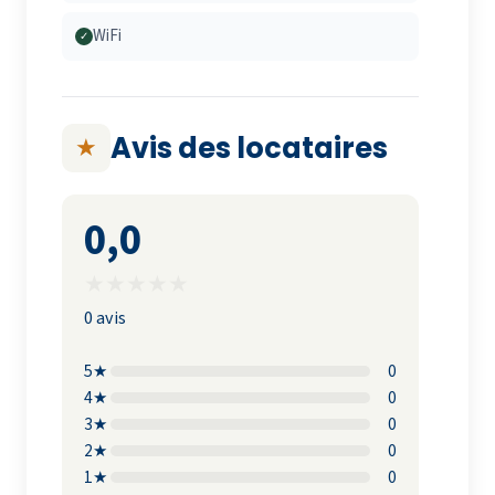
WiFi
✓
Avis des locataires
★
0,0
★
★
★
★
★
0 avis
5★
0
4★
0
3★
0
2★
0
1★
0