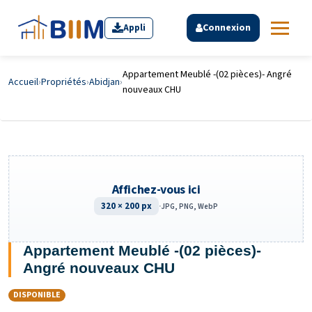
Appli
Connexion
Appartement Meublé -(02 pièces)- Angré
Accueil
›
Propriétés
›
Abidjan
›
nouveaux CHU
Affichez-vous ici
320 × 200 px
·
JPG, PNG, WebP
Appartement Meublé -(02 pièces)-
Angré nouveaux CHU
DISPONIBLE