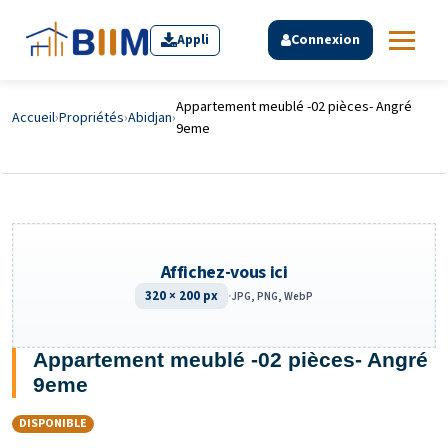
Appli
Connexion
Appartement meublé -02 pièces- Angré
Accueil
›
Propriétés
›
Abidjan
›
9eme
Affichez-vous ici
320 × 200 px
·
JPG, PNG, WebP
Appartement meublé -02 pièces- Angré
9eme
DISPONIBLE