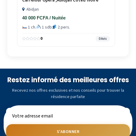
Carrefour Opéra ,Abidjan Côted’Ivoire
Abidjan
40 000 FCFA / Nuitée
1 ch.
1 sdb
2 pers.
0
0 Avis
Restez informé des meilleures offres
Recevez nos offres exclusives et nos conseils pour trouver la
résidence parfaite
S'ABONNER