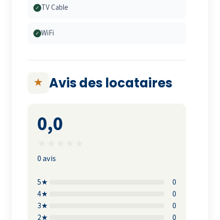
TV Cable
✓
WiFi
✓
Avis des locataires
★
0,0
★
★
★
★
★
0 avis
5★
0
4★
0
3★
0
2★
0