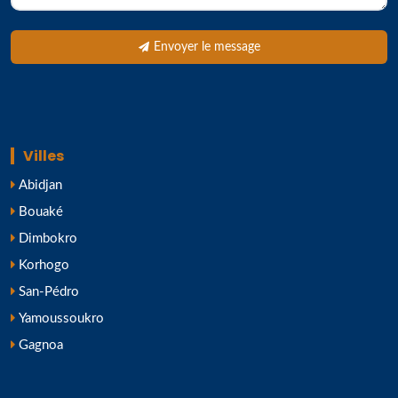
Envoyer le message
Villes
Abidjan
Bouaké
Dimbokro
Korhogo
San-Pédro
Yamoussoukro
Gagnoa