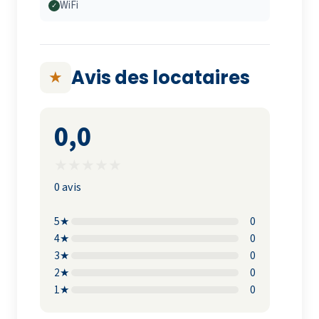
WiFi
✓
Avis des locataires
★
0,0
★
★
★
★
★
0 avis
5★
0
4★
0
3★
0
2★
0
1★
0