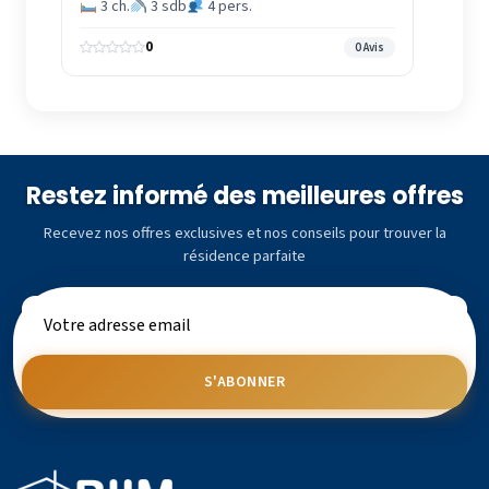
3 ch.
3 sdb
4 pers.
0
0 Avis
Restez informé des meilleures offres
Recevez nos offres exclusives et nos conseils pour trouver la
résidence parfaite
S'ABONNER