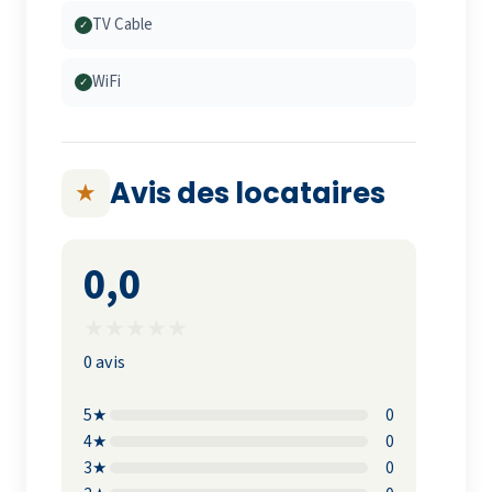
TV Cable
✓
WiFi
✓
Avis des locataires
★
0,0
★
★
★
★
★
0 avis
5★
0
4★
0
3★
0