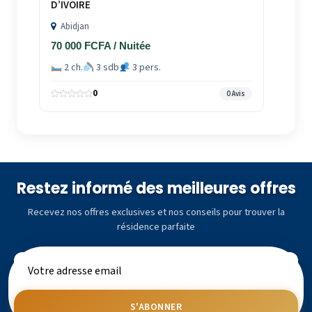
D’IVOIRE
Abidjan
70 000 FCFA / Nuitée
2 ch.
3 sdb
3 pers.
0
0 Avis
Restez informé des meilleures offres
Recevez nos offres exclusives et nos conseils pour trouver la
résidence parfaite
S'ABONNER