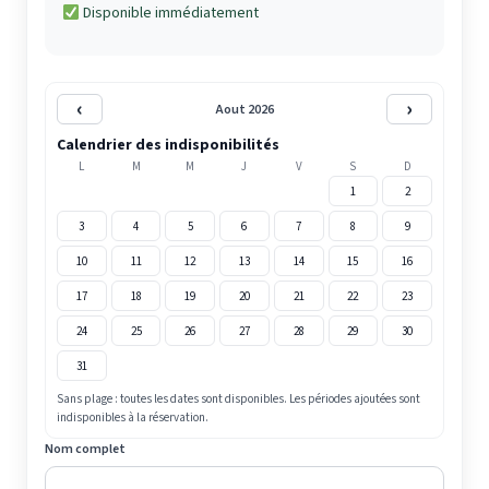
Disponible immédiatement
‹
›
Aout 2026
Calendrier des indisponibilités
L
M
M
J
V
S
D
1
2
3
4
5
6
7
8
9
10
11
12
13
14
15
16
17
18
19
20
21
22
23
24
25
26
27
28
29
30
31
Sans plage : toutes les dates sont disponibles. Les périodes ajoutées sont
indisponibles à la réservation.
Nom complet