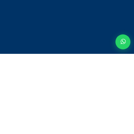
© 2020 - BONNE INFO IMMOBILIERE Designed by
APPATAM SN
A PROPOS DE NOUS
SOUMETTRE UNE RÉSIDENCE
TERMES ET CONDITIONS