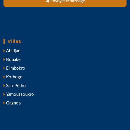
Envoyer le message
Villes
Abidjan
Bouaké
Dimbokro
Korhogo
San-Pédro
Yamoussoukro
Gagnoa