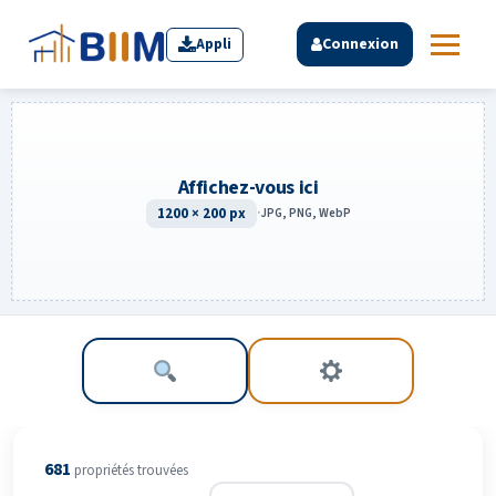
Appli
Connexion
Affichez-vous ici
1200 × 200 px
·
JPG, PNG, WebP
681
propriété
s
trouvée
s