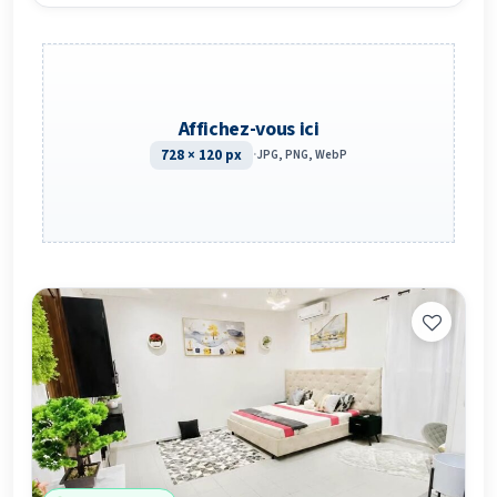
Affichez-vous ici
728 × 120 px
·
JPG, PNG, WebP