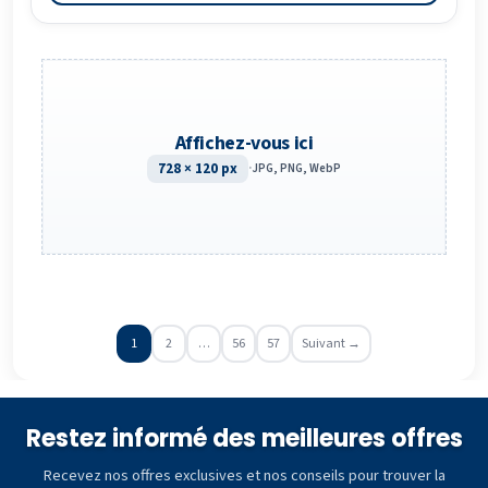
Affichez-vous ici
728 × 120 px
·
JPG, PNG, WebP
1
2
…
56
57
Suivant →
Restez informé des meilleures offres
Recevez nos offres exclusives et nos conseils pour trouver la