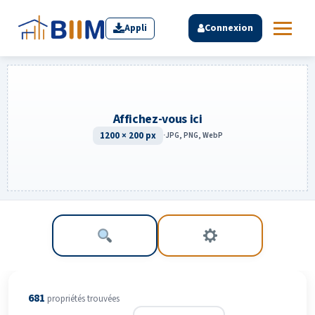
Appli
Connexion
Affichez-vous ici
1200 × 200 px
·
JPG, PNG, WebP
681
propriété
s
trouvée
s