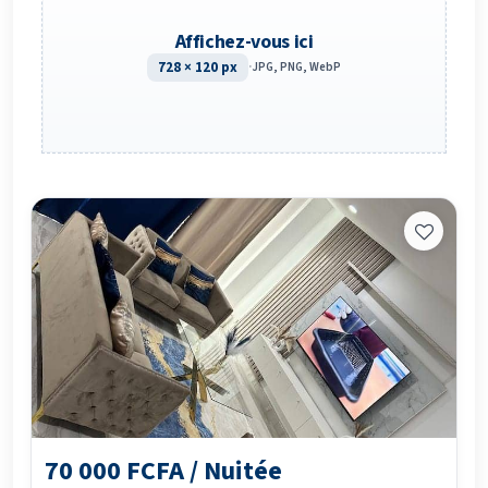
Affichez-vous ici
728 × 120 px
·
JPG, PNG, WebP
70 000 FCFA / Nuitée