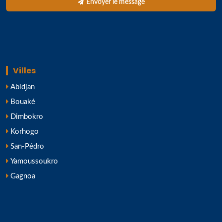
Envoyer le message
Villes
Abidjan
Bouaké
Dimbokro
Korhogo
San-Pédro
Yamoussoukro
Gagnoa