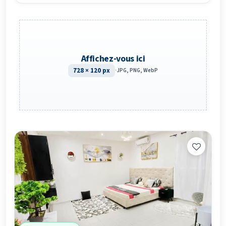
Affichez-vous ici
728 × 120 px
·
JPG, PNG, WebP