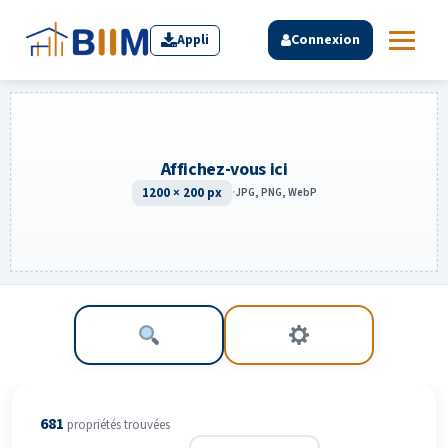
Appli
Connexion
Affichez-vous ici
1200 × 200 px
·
JPG, PNG, WebP
681
propriété
s
trouvée
s