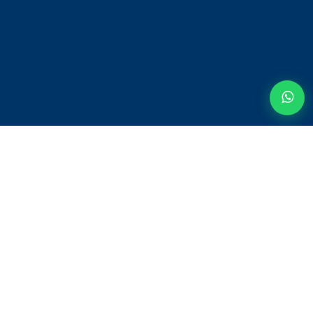
© 2020 - BONNE INFO IMMOBILIERE Designed by
APPATAM SN
A PROPOS DE NOUS
SOUMETTRE UNE RÉSIDENCE
TERMES ET CONDITIONS