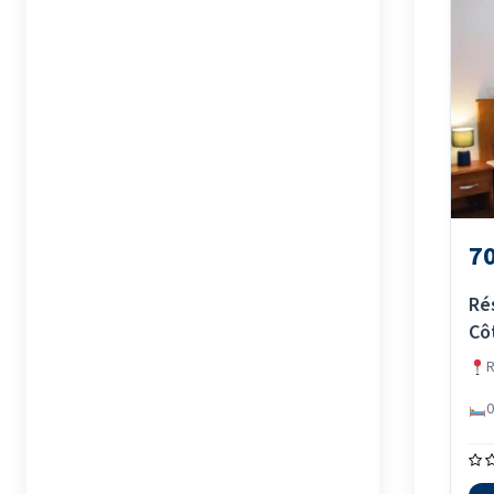
70
Ré
Cô
R
0