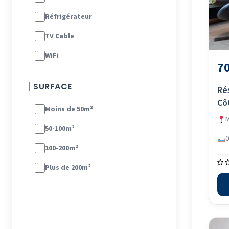
Réfrigérateur
TV Cable
WiFi
70
SURFACE
Ré
Cô
Moins de 50m²
M
50-100m²
0
100-200m²
Plus de 200m²