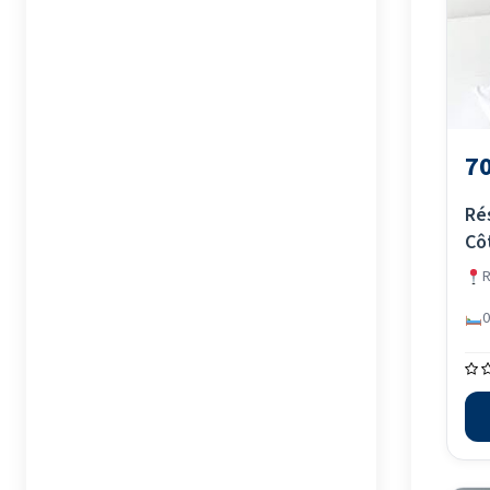
70
Rés
Cô
R
0