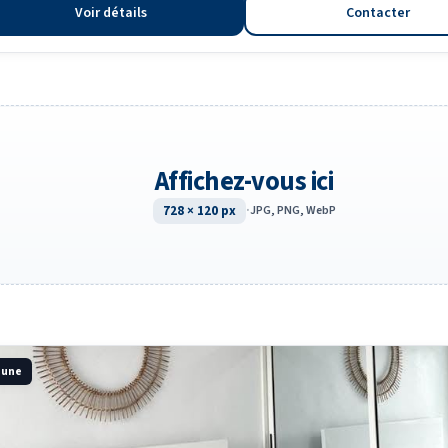
Voir détails
Contacter
Affichez-vous ici
728 × 120 px
·
JPG, PNG, WebP
a une