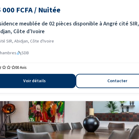
 000 FCFA / Nuitée
sidence meublée de 02 pièces disponible à Angré cité SIR,
djan, Côte d’Ivoire
ité SIR, Abidjan, Côte d'Ivoire
chambres
SDB
0
0 Avis
Voir détails
Contacter