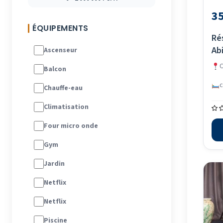
35
ÉQUIPEMENTS
Ré
Abi
Ascenseur
C
Balcon
Chauffe-eau
Climatisation
Four micro onde
Gym
Jardin
Netflix
Netflix
Piscine