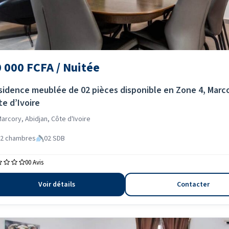
 000 FCFA / Nuitée
sidence meublée de 02 pièces disponible en Zone 4, Marco
te d’Ivoire
arcory, Abidjan, Côte d'Ivoire
2 chambres
02 SDB
0
0 Avis
Voir détails
Contacter