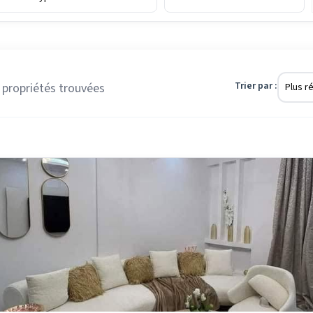
Trier par :
propriété
s
trouvée
s