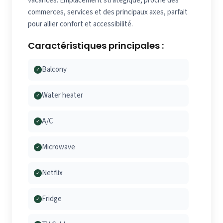
vacances. Emplacement stratégique, proche des
commerces, services et des principaux axes, parfait
pour allier confort et accessibilité.
Caractéristiques principales :
Balcony
✓
Water heater
✓
A/C
✓
Microwave
✓
Netflix
✓
Fridge
✓