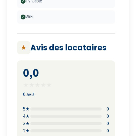
TV Cable
✓
WiFi
✓
Avis des locataires
★
0,0
★
★
★
★
★
0 avis
5★
0
4★
0
3★
0
2★
0