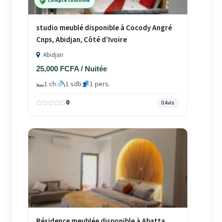
Compte confirmé
studio meublé disponible à Cocody Angré
Cnps, Abidjan, Côté d’Ivoire
Abidjan
25,000 FCFA / Nuitée
1 ch.
1 sdb
1 pers.
0
0 Avis
Résidence meublée disponible à Abatta,