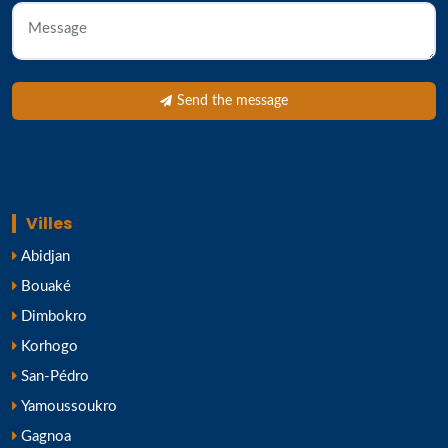
Send the message
Villes
Abidjan
Bouaké
Dimbokro
Korhogo
San-Pédro
Yamoussoukro
Gagnoa