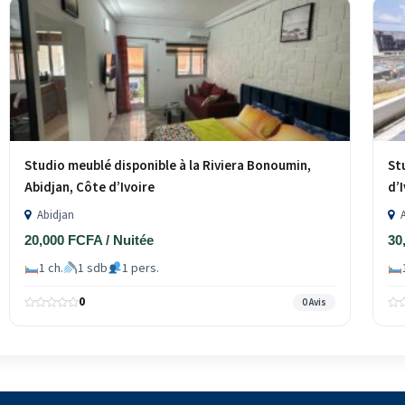
Studio meublé disponible à la Riviera Bonoumin,
St
Abidjan, Côte d’Ivoire
d’
Abidjan
A
20,000 FCFA / Nuitée
30
1 ch.
1 sdb
1 pers.
0
0 Avis