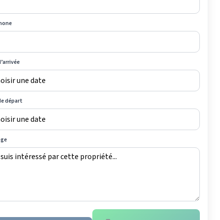
hone
’arrivée
de départ
age