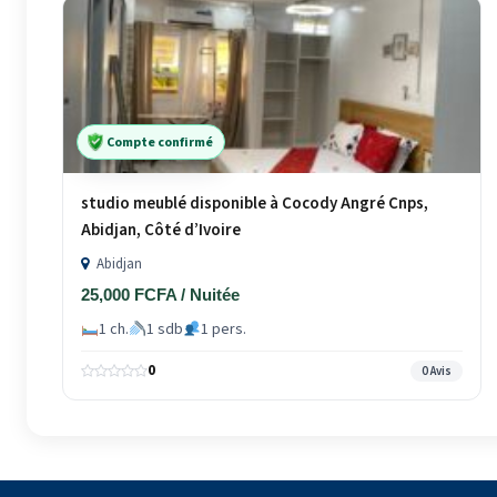
Compte confirmé
studio meublé disponible à Cocody Angré Cnps,
Abidjan, Côté d’Ivoire
Abidjan
25,000 FCFA / Nuitée
1 ch.
1 sdb
1 pers.
0
0 Avis