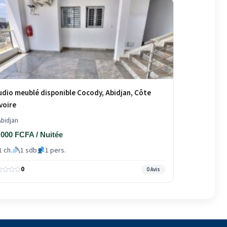
udio meublé disponible Cocody, Abidjan, Côte
Ivoire
bidjan
,000 FCFA / Nuitée
1 ch.
1 sdb
1 pers.
0
0 Avis