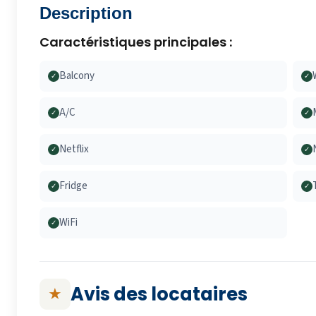
Description
Caractéristiques principales :
Balcony
✓
✓
A/C
✓
✓
Netflix
✓
✓
Fridge
✓
✓
WiFi
✓
Avis des locataires
★