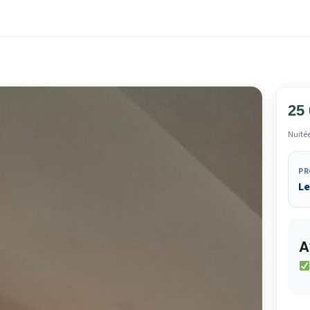
25
Nuité
PR
Le
A