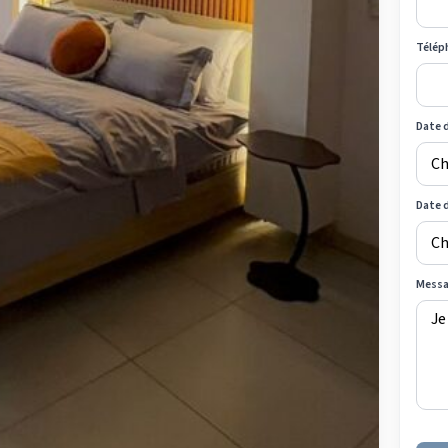
Télép
Date d
Date 
Mess