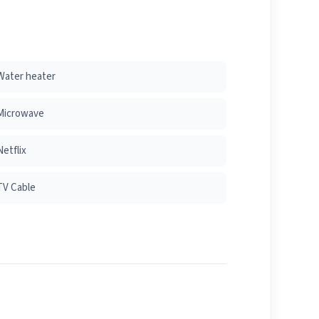
Water heater
Microwave
Netflix
TV Cable