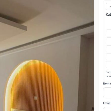
Cal
Sans
la r
Nom 
Email