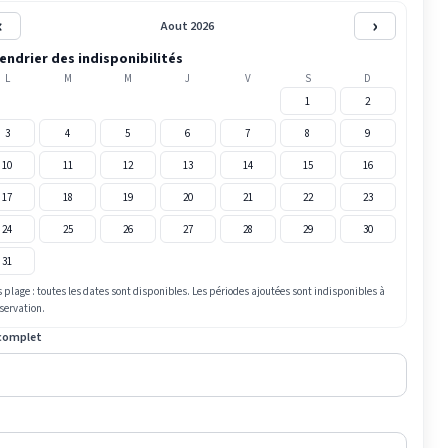
‹
›
Aout 2026
endrier des indisponibilités
L
M
M
J
V
S
D
1
2
3
4
5
6
7
8
9
10
11
12
13
14
15
16
17
18
19
20
21
22
23
24
25
26
27
28
29
30
31
 plage : toutes les dates sont disponibles. Les périodes ajoutées sont indisponibles à
éservation.
complet