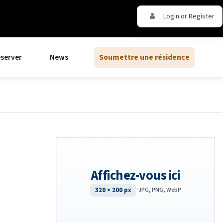
Login or Register
server
News
Soumettre une résidence
Affichez-vous ici
320 × 200 px
·
JPG, PNG, WebP