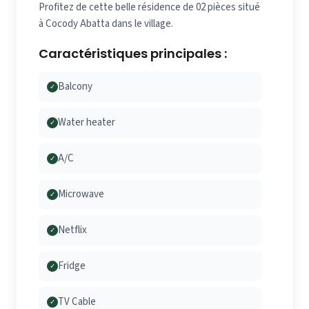
Profitez de cette belle résidence de 02 pièces situé
à Cocody Abatta dans le village.
Caractéristiques principales :
Balcony
✓
Water heater
✓
A/C
✓
Microwave
✓
Netflix
✓
Fridge
✓
TV Cable
✓