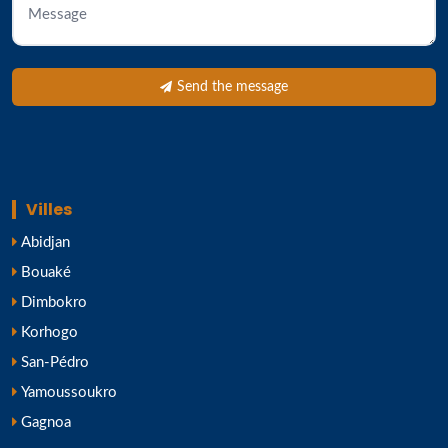
Send the message
Villes
Abidjan
Bouaké
Dimbokro
Korhogo
San-Pédro
Yamoussoukro
Gagnoa