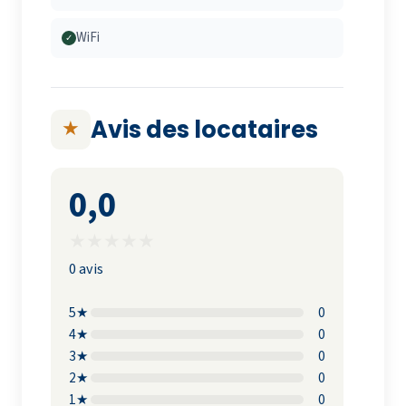
WiFi
✓
Avis des locataires
★
0,0
★
★
★
★
★
0 avis
5★
0
4★
0
3★
0
2★
0
1★
0