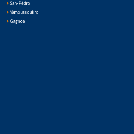
San-Pédro
Yamoussoukro
Gagnoa