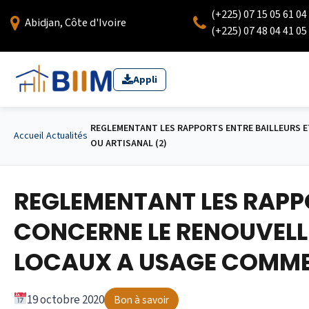
(+225) 07 15 05 61 04
Abidjan, Côte d'Ivoire
(+225) 07 48 04 41 05
Appli
REGLEMENTANT LES RAPPORTS ENTRE BAILLEURS ET
Accueil
›
Actualités
›
OU ARTISANAL (2)
REGLEMENTANT LES RAPPO
CONCERNE LE RENOUVELL
LOCAUX A USAGE COMMER
19 octobre 2020
Bon à savoir