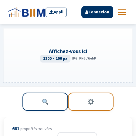
Appli
Connexion
Affichez-vous ici
1200 × 200 px
·
JPG, PNG, WebP
681
propriété
s
trouvée
s