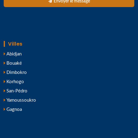
Envoyer le message
Villes
Abidjan
Bouaké
Dimbokro
Korhogo
San-Pédro
Yamoussoukro
Gagnoa