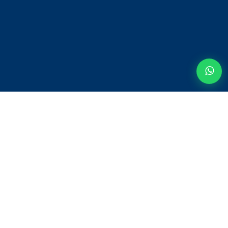
© 2020 - BONNE INFO IMMOBILIERE Designed by
APPATAM SN
A PROPOS DE NOUS
SOUMETTRE UNE RÉSIDENCE
TERMES ET CONDITIONS