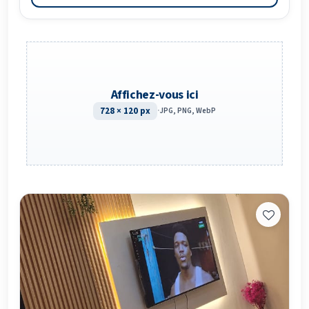
Affichez-vous ici
728 × 120 px
·
JPG, PNG, WebP