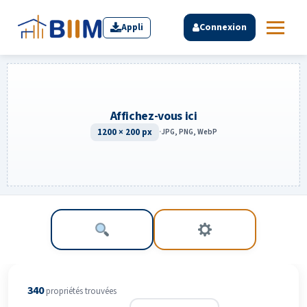
Appli
Connexion
Affichez-vous ici
1200 × 200 px
·
JPG, PNG, WebP
340
propriété
s
trouvée
s