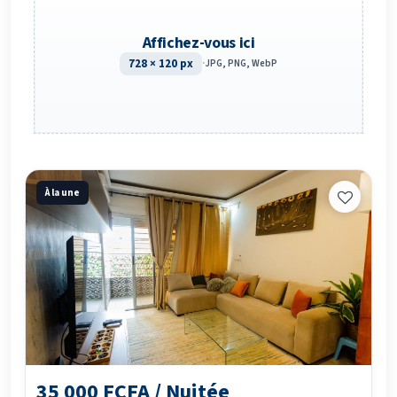
Affichez-vous ici
728 × 120 px
·
JPG, PNG, WebP
À la une
35 000 FCFA / Nuitée